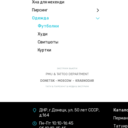
Хна для мехенди
Пирсинг
Одежда
Футболки
Худи
Свитшоты
Куртки
ЭКСТРИМ БЬЮТИ
PMU & TATTOO DEPARTMENT
DONETSK - MOSCOW - KRASNODAR
ТАТУ & ПИРСИНГ & МОДА & ЭКСТРИМ
ДНР, г.Донецк, ул. 50 лет СССР,
Катал
д.164
Перман
Пн-Пт 10:10-16:45
Татуир