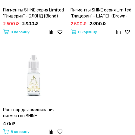
Пигменты SHINE серия Limited
Пигменты SHINE серия Limited
"Глицерин" - БЛОНД (Blond)
"Глицерин" - ШАТЕН (Brown-
Haire)
2 500 ₽
2 900 ₽
2 500 ₽
2 900 ₽
В корзину
В корзину
Раствор для смешивания
пигментов SHINE
475 ₽
В корзину