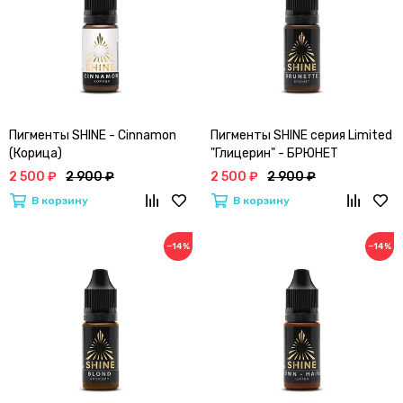
Пигменты SHINE - Cinnamon
Пигменты SHINE серия Limited
(Корица)
"Глицерин" - БРЮНЕТ
(Brunette)
2 500 ₽
2 900 ₽
2 500 ₽
2 900 ₽
В корзину
В корзину
−14%
−14%