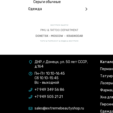
Серьги обычные
Одежда
ЭКСТРИМ БЬЮТИ
PMU & TATTOO DEPARTMENT
DONETSK - MOSCOW - KRASNODAR
ТАТУ & ПИРСИНГ & МОДА & ЭКСТРИМ
ДНР, г.Донецк, ул. 50 лет СССР,
Катал
д.164
Перман
Пн-Пт 10:10-16:45
Татуир
Сб 10:10-15:45
Вс - выходной
Лазер
+7 949 349 56 86
Фармац
+7 949 505 21 21
Хна дл
Пирсин
sales@extremebeautyshop.ru
Одежд