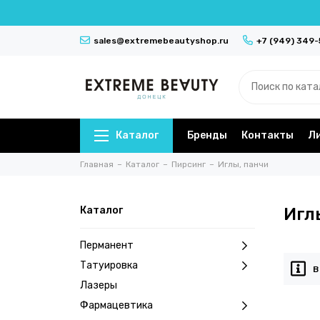
sales@extremebeautyshop.ru
+7 (949) 349
Каталог
Бренды
Контакты
Л
Главная
Каталог
Пирсинг
Иглы, панчи
Каталог
Игл
Перманент
Татуировка
В
Лазеры
Фармацевтика