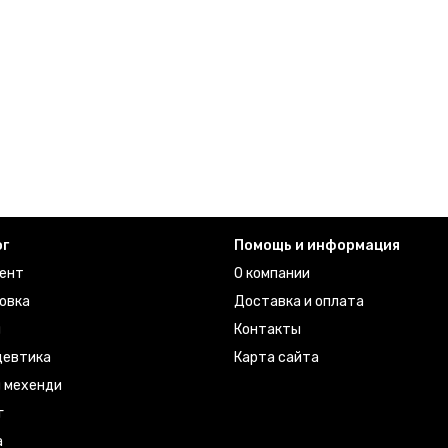
ог
Помощь и информация
ент
О компании
овка
Доставка и оплата
ы
Контакты
евтика
Карта сайта
я мехенди
г
а