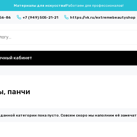
Материалы для искусства!
Работаем для профессионалов!
-56-86
+7 (949) 505-21-21
https://vk.ru/extremebeautyshop
ичный кабинет
ы, панчи
 данной категории пока пусто. Совсем скоро мы наполним её замеча