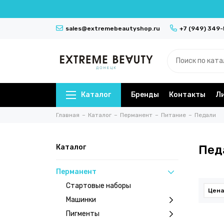
sales@extremebeautyshop.ru
+7 (949) 349
Каталог
Бренды
Контакты
Л
Главная
Каталог
Перманент
Питание
Педали
Каталог
Пед
Перманент
Стартовые наборы
Цена
Машинки
Пигменты