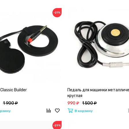
−21%
Classic Builder
Педаль для машинки металлич
круглая
1 900 ₽
990 ₽
1 500 ₽
орзину
В корзину
−29%