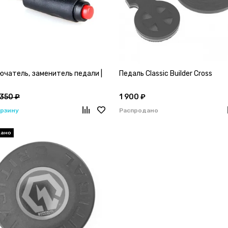
ючатель, заменитель педали |
Педаль Classic Builder Cross
350 ₽
1 900 ₽
орзину
Распродано