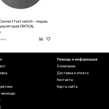
l Connect Foot switch - педаль
кумуляторов CRITICAL
₽
дано
ог
Помощь и информация
ент
О компании
овка
Доставка и оплата
ы
Контакты
евтика
Карта сайта
я мехенди
г
а