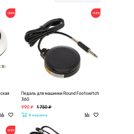
−34%
−43%
еская
Педаль для машинки Round Footswitch
360
990 ₽
1 750 ₽
В корзину
−63%