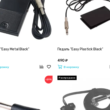
"Easy Metal Black"
Педаль "Easy Plastick Black"
490 ₽
орзину
В корзину
−29%