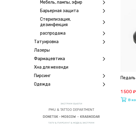
Мебель, лампы, эфир
Барьерная защита
Стерилизация,
дезинфекция
распродажа
Татуировка
Лазеры
Фармацевтика
Хна для мехенди
Пирсинг
Педаль 
Одежда
1 500 ₽
В к
ЭКСТРИМ БЬЮТИ
PMU & TATTOO DEPARTMENT
DONETSK - MOSCOW - KRASNODAR
ТАТУ & ПИРСИНГ & МОДА & ЭКСТРИМ