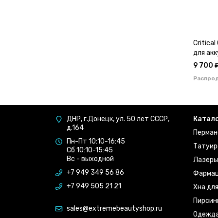
Critica
для ак
9 700 
Распро
ДНР, г.Донецк, ул. 50 лет СССР,
Катал
д.164
Перман
Пн-Пт 10:10-16:45
Татуир
Сб 10:10-15:45
Вс - выходной
Лазер
+7 949 349 56 86
Фармац
+7 949 505 21 21
Хна дл
Пирсин
sales@extremebeautyshop.ru
Одежд