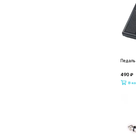
Педаль 
490 ₽
В к