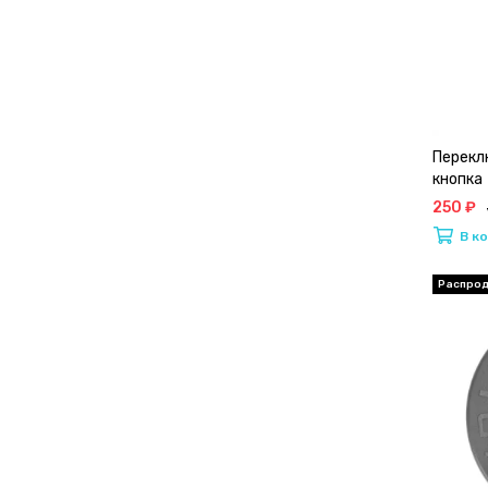
Перекл
кнопка
250 ₽
В к