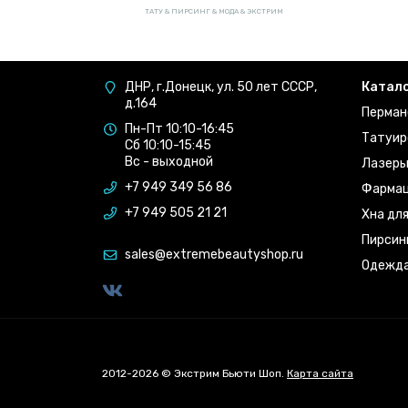
ТАТУ & ПИРСИНГ & МОДА & ЭКСТРИМ
ДНР, г.Донецк, ул. 50 лет СССР,
Катал
д.164
Перман
Пн-Пт 10:10-16:45
Татуир
Сб 10:10-15:45
Вс - выходной
Лазер
+7 949 349 56 86
Фармац
+7 949 505 21 21
Хна дл
Пирсин
sales@extremebeautyshop.ru
Одежд
2012-2026 © Экстрим Бьюти Шоп.
Карта сайта