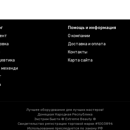
ог
Помощь и информация
ент
О компании
овка
Доставка и оплата
ы
Контакты
евтика
Карта сайта
я мехенди
г
а
Лучшее оборудование для лучших мастеров!
Донецкая Народная Республика
Экстрим Бьюти ® Extreme Beauty ®
Свидетельство регистрации торговой марки #1003896
Использование преследуется по закону РФ