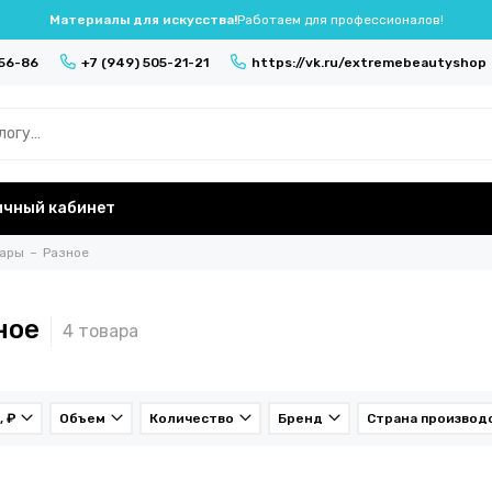
Материалы для искусства!
Работаем для профессионалов!
-56-86
+7 (949) 505-21-21
https://vk.ru/extremebeautyshop
ичный кабинет
вары
Разное
ное
, ₽
Объем
Количество
Бренд
Страна производ