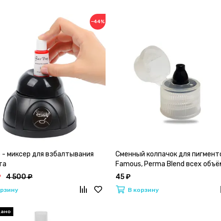
−44%
 - миксер для взбалтывания
Сменный колпачок для пигменто
та
Famous, Perma Blend всех объё
₽
4 500 ₽
45 ₽
орзину
В корзину