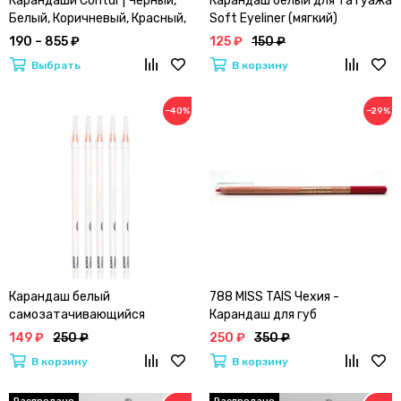
Карандаши Contur | Черный,
Карандаш белый для татуажа
Белый, Коричневый, Красный,
Soft Eyeliner (мягкий)
Бежевый
190 – 855 ₽
125 ₽
150 ₽
Выбрать
В корзину
−40%
−29%
Карандаш белый
788 MISS TAIS Чехия -
самозатачивающийся
Карандаш для губ
(мягкий) | Coloured Soft
149 ₽
250 ₽
250 ₽
350 ₽
Cosmetic
В корзину
В корзину