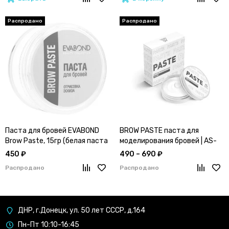
Паста для бровей EVABOND
BROW PASTE паста для
Brow Paste, 15гр (белая паста
моделирования бровей | AS-
|отрисовка эскиза)
Company™
450 ₽
490 – 690 ₽
Распродано
Распродано
ДНР, г.Донецк, ул. 50 лет СССР, д.164
Пн-Пт 10:10-16:45