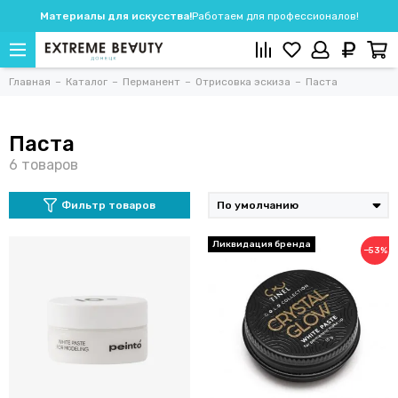
Материалы для искусства!
Работаем для профессионалов!
Главная
Каталог
Перманент
Отрисовка эскиза
Паста
Паста
Фильтр товаров
−53%