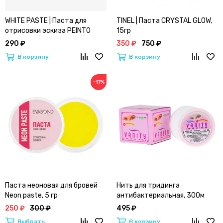
WHITE PASTE | Паста для
TINEL | Паста CRYSTAL GLOW,
отрисовки эскиза PEINTO
15гр
290 ₽
350 ₽
750 ₽
В корзину
В корзину
−17%
Паста неоновая для бровей
Нить для тридинга
Neon paste, 5 гр
антибактериальная, 300м
250 ₽
300 ₽
495 ₽
Выбрать
В корзину