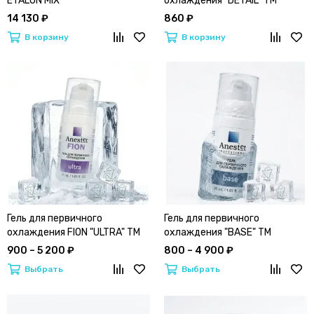
ETALON MIX
охлаждения "DETAIL" ТМ
Anestet | Анестет "первичка"
14 130 ₽
860 ₽
В корзину
В корзину
Гель для первичного
Гель для первичного
охлаждения FION "ULTRA" ТМ
охлаждения "BASE" ТМ
Anestet | Анестет "первичка"
Anestet | Анестет "первичка"
900 – 5 200 ₽
800 – 4 900 ₽
Выбрать
Выбрать