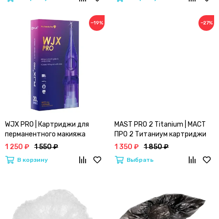
−19%
−27%
WJX PRO | Картриджи для
MAST PRO 2 Titanium | МАСТ
перманентного макияжа
ПРО 2 Титаниум картриджи
для перманентного макияжа
1 250 ₽
1 550 ₽
1 350 ₽
1 850 ₽
В корзину
Выбрать