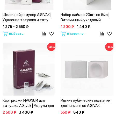
Щелочной ремувер A.SIVAK |
Набор лаймов 20шт по 5мл |
Удаление татуажа и тату
Витаминный уходовый
комплекс by A.SIVAK
1 275 – 2 550 ₽
1 200 ₽
1 440 ₽
Выбрать
В корзину
−26%
−35%
Картриджи MAGNUM для
Мягкие кубические колпачки
татуажа A.Sivak | Модули для
для пигментов A.SIVAK
ПМ
2 500 ₽
3 400 ₽
550 ₽
840 ₽