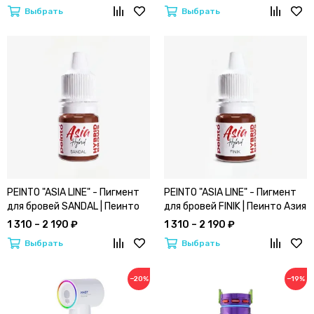
Выбрать
Выбрать
PEINTO "ASIA LINE" - Пигмент
PEINTO "ASIA LINE" - Пигмент
для бровей SANDAL | Пеинто
для бровей FINIK | Пеинто Азия
Азия Лайн (Сандал)
Лайн (Финик)
1 310 – 2 190 ₽
1 310 – 2 190 ₽
Выбрать
Выбрать
−20%
−19%