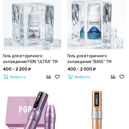
Гель для вторичного
Гель для вторичного
охлаждения FION "ULTRA" ТМ
охлаждения "BASE" ТМ
Anestet | Анестет "вторичка"
Anestet | Анестет "вторичка"
400 – 2 200 ₽
400 – 2 000 ₽
Выбрать
Выбрать