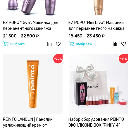
EZ POPU "Diva". Машинка для
EZ POPU "Mini Diva". Машинка
перманентного макияжа
для перманентного макияжа
"Дива" | Wireless PMU Machine
"Мини Дива" | Wireless PMU
21 500 – 22 500 ₽
18 450 – 23 450 ₽
Machine
Выбрать
Выбрать
−20%
−14%
PEINTO LANOLIN | Ланолин
Набор оборудования PEINTO
увлажняющий крем от
ЭКСКЛЮЗИВ BOX "PINKY 4"