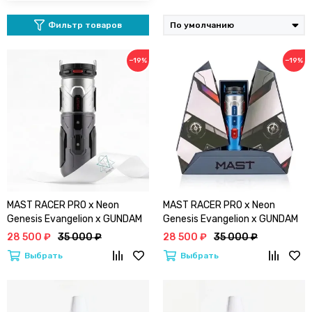
Фильтр товаров
−19%
−19%
MAST RACER PRO x Neon
MAST RACER PRO x Neon
Genesis Evangelion x GUNDAM
Genesis Evangelion x GUNDAM
(4.2) | Лимитированная серия
(4.2) | Лимитированная серия
28 500 ₽
35 000 ₽
28 500 ₽
35 000 ₽
Маст Vs Евангелион (BLACK)
Маст Vs Евангелион (BLUE)
Выбрать
Выбрать