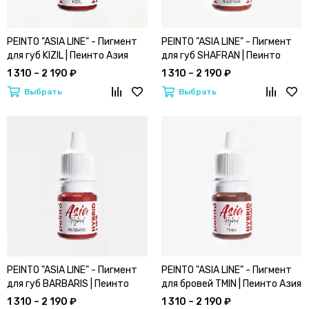
PEINTO "ASIA LINE" - Пигмент
PEINTO "ASIA LINE" - Пигмент
для губ KIZIL | Пеинто Азия
для губ SHAFRAN | Пеинто
Лайн (Кизил)
Азия Лайн (Шафран)
1 310 – 2 190 ₽
1 310 – 2 190 ₽
Выбрать
Выбрать
PEINTO "ASIA LINE" - Пигмент
PEINTO "ASIA LINE" - Пигмент
для губ BARBARIS | Пеинто
для бровей TMIN | Пеинто Азия
Азия Лайн (Барбарис)
Лайн (Тмин)
1 310 – 2 190 ₽
1 310 – 2 190 ₽