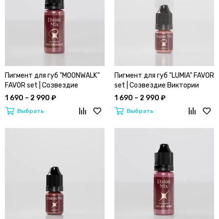
Пигмент для губ "MOONWALK"
Пигмент для губ "LUMIA" FAVOR
FAVOR set | Созвездие
set | Созвездие Виктории
Виктории Ведениной by
Ведениной by ETALON MIX
1 690 – 2 990 ₽
1 690 – 2 990 ₽
ETALON MIX
Выбрать
Выбрать