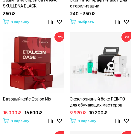
Защита на спрей батл AVA
SteriTimer Крафт-пакет для
SKULLDNA BLACK
стерилизации
комбинированный
350 ₽
240 – 350 ₽
В корзину
Выбрать
−9%
−2%
Базовый кейс Etalon Mix
Эксклюзивный бокс PEINTO
для обучающих мастеров
15 000 ₽
16 500 ₽
9 990 ₽
10 200 ₽
В корзину
В корзину