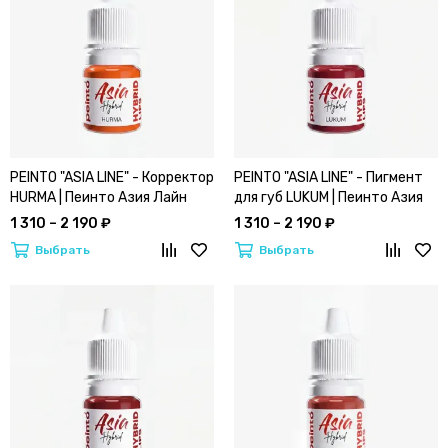
PEINTO "ASIA LINE" - Корректор
PEINTO "ASIA LINE" - Пигмент
HURMA | Пеинто Азия Лайн
для губ LUKUM | Пеинто Азия
(Хурма)
Лайн (Лукум)
1 310 – 2 190 ₽
1 310 – 2 190 ₽
Выбрать
Выбрать