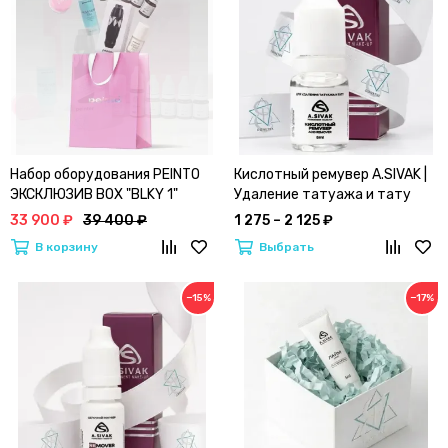
Набор оборудования PEINTO
Кислотный ремувер A.SIVAK |
ЭКСКЛЮЗИВ BOX "BLKY 1"
Удаление татуажа и тату
33 900 ₽
39 400 ₽
1 275 – 2 125 ₽
В корзину
Выбрать
−15%
−17%