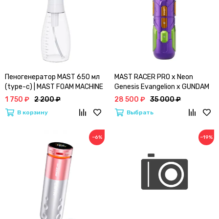
Пеногенератор MAST 650 мл
MAST RACER PRO x Neon
(type-c) | MAST FOAM MACHINE
Genesis Evangelion x GUNDAM
(4.2) | Лимитированная серия
1 750 ₽
2 200 ₽
28 500 ₽
35 000 ₽
Маст Vs Евангелион (PRPL)
В корзину
Выбрать
−6%
−19%