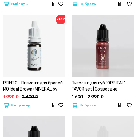
Выбрать
Выбрать
−20%
PEINTO - Пигмент для бровей
Пигмент для губ "ORBITAL"
M0 Ideal Brown (MINERAL by
FAVOR set | Созвездие
Пеинто)
Виктории Ведениной by
1 990 ₽
2 490 ₽
1 690 – 2 990 ₽
ETALON MIX
В корзину
Выбрать