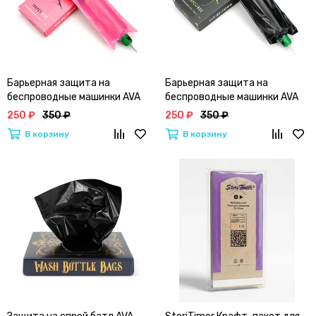
Барьерная защита на
Барьерная защита на
беспроводные машинки AVA
беспроводные машинки AVA
PEN MACHINE COVERS |
PEN MACHINE COVERS | Черная
250 ₽
350 ₽
250 ₽
350 ₽
Розовая
В корзину
В корзину