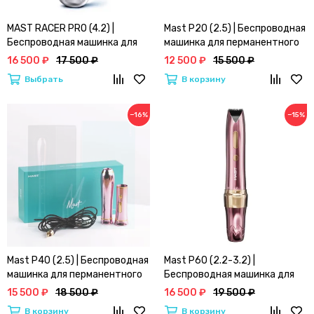
MAST RACER PRO (4.2) |
Mast P20 (2.5) | Беспроводная
Беспроводная машинка для
машинка для перманентного
тату и перманентного
макияжа
16 500 ₽
17 500 ₽
12 500 ₽
15 500 ₽
макияжа
Выбрать
В корзину
−16%
−15%
Mast P40 (2.5) | Беспроводная
Mast P60 (2.2-3.2) |
машинка для перманентного
Беспроводная машинка для
макияжа
перманентного макияжа
15 500 ₽
18 500 ₽
16 500 ₽
19 500 ₽
В корзину
В корзину