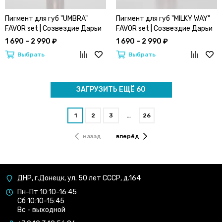
Пигмент для губ "UMBRA"
Пигмент для губ "MILKY WAY"
FAVOR set | Созвездие Дарьи
FAVOR set | Созвездие Дарьи
Резниковой by ETALON MIX
Резниковой by ETALON MIX
1 690 – 2 990 ₽
1 690 – 2 990 ₽
Выбрать
Выбрать
ЗАГРУЗИТЬ ЕЩЁ 60
1
2
3
…
26
назад
вперёд
ДНР, г.Донецк, ул. 50 лет СССР, д.164
Пн-Пт 10:10-16:45
Сб 10:10-15:45
Вс - выходной