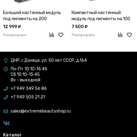
Большой настенный модуль
Компактный настенный
под пигменты на 200
модуль под пигменты на 100
флаконов
флаконов
12 999 ₽
7 500 ₽
Распродано
Распродано
ДНР, г.Донецк, ул. 50 лет СССР, д.164
Пн-Пт 10:10-16:45
Сб 10:10-15:45
Вс - выходной
+7 949 349 56 86
+7 949 505 21 21
sales@extremebeautyshop.ru
Каталог