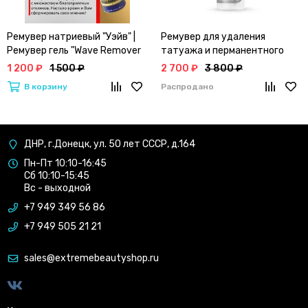
Ремувер натриевый "Уэйв" |
Ремувер для удаления
Ремувер гель "Wave Remover
татуажа и перманентного
Gel" | CORONA COLORS
макияжа Hanafy
1 200 ₽
1 500 ₽
2 700 ₽
3 800 ₽
В корзину
Распродано
ДНР, г.Донецк, ул. 50 лет СССР, д.164
Пн-Пт 10:10-16:45
Сб 10:10-15:45
Вс - выходной
+7 949 349 56 86
+7 949 505 21 21
sales@extremebeautyshop.ru