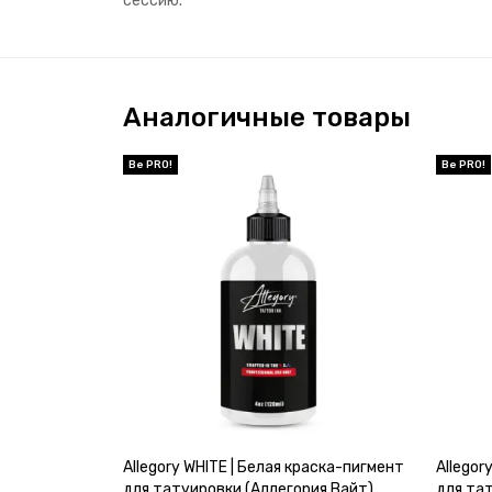
сессию.
Аналогичные товары
Allegory WHITE | Белая краска-пигмент
Allegor
для татуировки (Аллегория Вайт)
для та