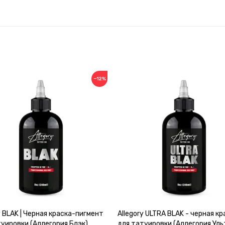
−12%
y BLAK | Черная краска-пигмент
Allegory ULTRA BLAK - черная кр
туировки (Аллегория Блэк)
для татуировки (Аллегория Уль