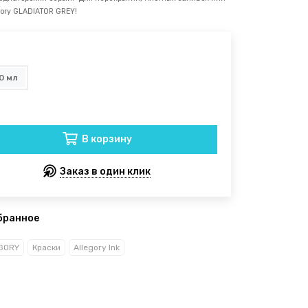
gory GLADIATOR GREY!
0 мл
В корзину
Заказ в один клик
бранное
GORY
Краски
Allegory Ink