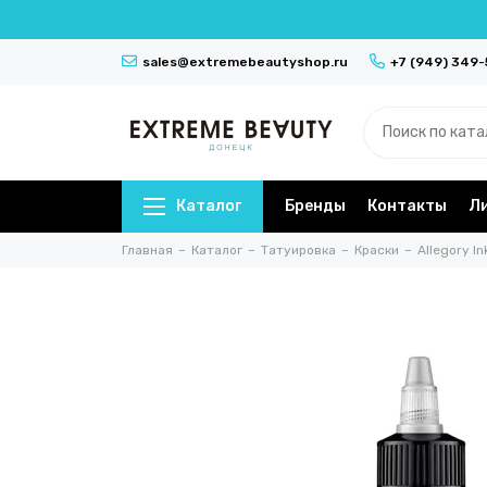
sales@extremebeautyshop.ru
+7 (949) 349
Каталог
Бренды
Контакты
Л
Главная
Каталог
Татуировка
Краски
Allegory In