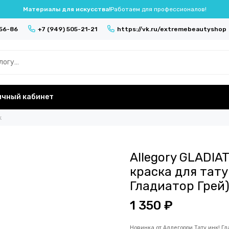
Материалы для искусства!
Работаем для профессионалов!
-56-86
+7 (949) 505-21-21
https://vk.ru/extremebeautyshop
ичный кабинет
k
Allegory GLADIA
краска для тат
Гладиатор Грей
1 350 ₽
Новинка от Аллегорри Тату инк! Г