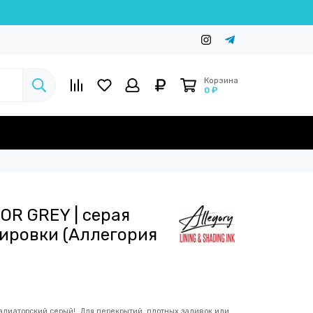
Корзина
0 ₽
TOR GREY | серая
уировки (Аллегория
)
ладиаторский серый! Для перекрытий, плотных заливок или