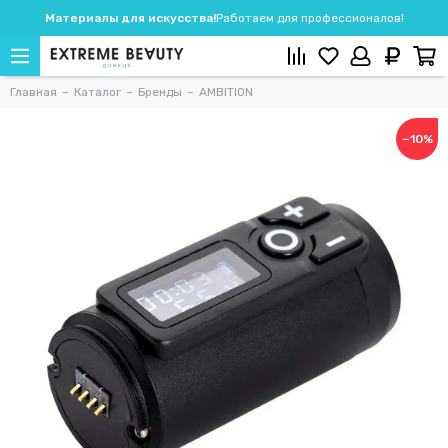
Материалы для искусства!
Работаем для профессионалов!
Главная
Каталог
Бренды
AMBITION
−10%