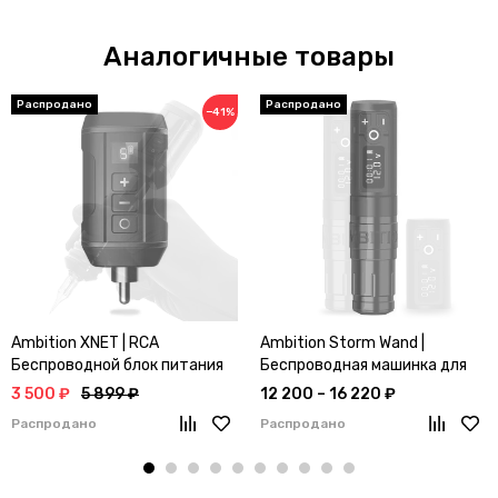
Аналогичные товары
−41%
Ambition XNET | RCA
Ambition Storm Wand |
Беспроводной блок питания
Беспроводная машинка для
тату и перманентного
3 500 ₽
5 899 ₽
12 200 – 16 220 ₽
макияжа
Распродано
Распродано