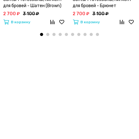
для бровей - Шатен (Brown)
для бровей - Брюнет
(Brunette)
2 700 ₽
3 100 ₽
2 700 ₽
3 100 ₽
В корзину
В корзину