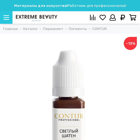
Материалы для искусства!
Работаем для профессионалов!
Главная
Каталог
Перманент
Пигменты
CONTUR
−13%