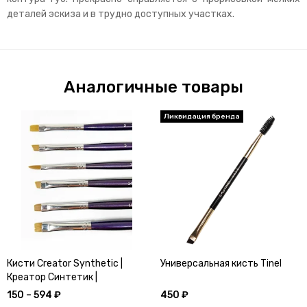
деталей эскиза и в трудно доступных участках.
Аналогичные товары
Кисти Creator Synthetic |
Универсальная кисть Tinel
Креатор Синтетик |
Волшебная Палочка Бровиста
150 – 594 ₽
450 ₽