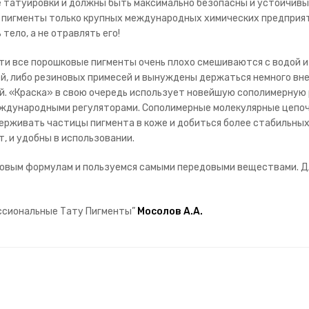
е татуировки и должны быть максимально безопасны и устойчивы
 пигменты только крупных международных химических предприят
тело, а не отравлять его!
ти все порошковые пигменты очень плохо смешиваются с водой 
й, либо резиновых примесей и вынуждены держаться немного вне
жей. «Краска» в свою очередь использует новейшую сополимерную
еждународными регуляторами. Сополимерные молекулярные цепо
держивать частицы пигмента в коже и добиться более стабильных 
, и удобны в использовании.
 новым формулам и пользуемся самыми передовыми веществами. Д
ессиональные Тату Пигменты”
Мосолов А.А.