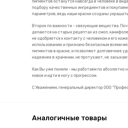
пигментов останутся навсегда в человеке в вид
подбору качественных ингредиентов и покупаем
параметров, ведь наши краски созданы украшать 
Второе по важности - связующие вещества. Поч
делаются на старых рецептах из смол, канифоле
не одобряется к контакту с человеком и его ко
использованию и признано безопасным всеми м
пигментов в краске, и позволяют долговечнее у
надежнее в хранении, не протухают, не засыхают
Как Вы уже поняли - мы работаем по абсолютно
новое и идти в ногу с прогрессом.
С Уважением, генеральный директор ООО “Проф
Аналогичные товары