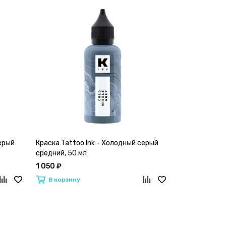
серый
Краска Tattoo Ink - Холодный серый
Краска Tatto
средний, 50 мл
тёмный 50 м
1 050 ₽
1 050 ₽
В корзину
В корзину