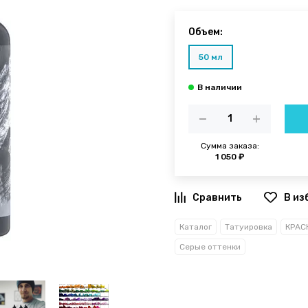
Объем:
50 мл
Сумма заказа:
1 050 ₽
В из
Каталог
Татуировка
КРАСК
Серые оттенки