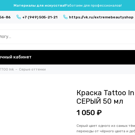
Материалы для искусства!
Работаем для профессионалов!
-56-86
+7 (949) 505-21-21
https://vk.ru/extremebeautyshop
ичный кабинет
TTOO Ink
Серые оттенки
Краска Tattoo 
СЕРЫЙ 50 мл
1 050 ₽
Серый цвет одного из самых тё
переходы от чёрного цвета и д