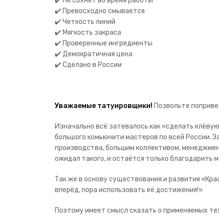
✔️ Не сохнет во время работы
✔️ Превосходно смывается
✔️ Четкость линий
✔️ Мягкость закраса
✔️ Проверенные ингредиенты
✔️ Демократичная цена
✔️ Сделано в России
Уважаемые татуировщики!
Позвольте попривет
Изначально всё затевалось как «сделать клёвую
большого комьюнити мастеров по всей России. За
производства, большим коллективом, менеджмент
ожидал такого, и остаётся только благодарить 
Так же в основу существования и развития «Кра
вперёд, пора использовать её достижения!»
Поэтому имеет смысл сказать о применяемых тех