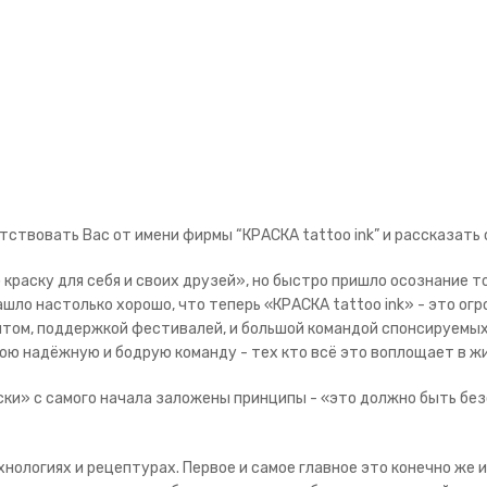
ствовать Вас от имени фирмы “КРАСКА tattoo ink” и рассказать 
 краску для себя и своих друзей», но быстро пришло осознание т
шло настолько хорошо, что теперь «КРАСКА tattoo ink» - это ог
ом, поддержкой фестивалей, и большой командой спонсируемых м
мою надёжную и бодрую команду - тех кто всё это воплощает в жи
ски» с самого начала заложены принципы - «это должно быть без
нологиях и рецептурах. Первое и самое главное это конечно же