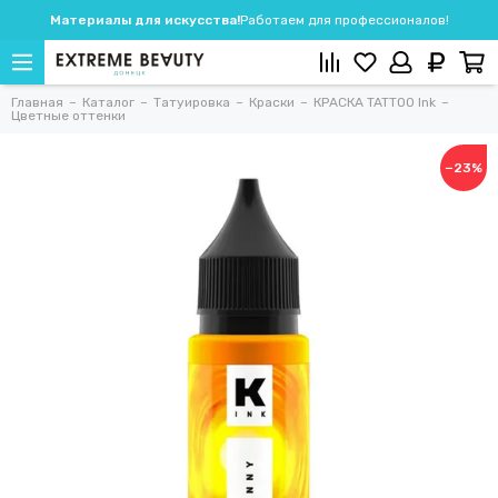
Материалы для искусства!
Работаем для профессионалов!
Главная
Каталог
Татуировка
Краски
КРАСКА TATTOO Ink
Цветные оттенки
−23%