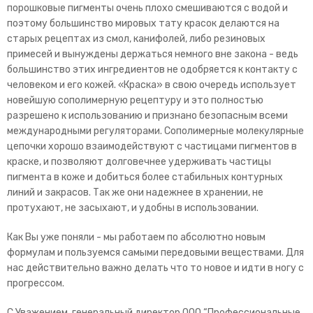
порошковые пигменты очень плохо смешиваются с водой и
поэтому большинство мировых тату красок делаются на
старых рецептах из смол, канифолей, либо резиновых
примесей и вынуждены держаться немного вне закона - ведь
большинство этих ингредиентов не одобряется к контакту с
человеком и его кожей. «Краска» в свою очередь использует
новейшую сополимерную рецептуру и это полностью
разрешено к использованию и признано безопасным всеми
международными регуляторами. Сополимерные молекулярные
цепочки хорошо взаимодействуют с частицами пигментов в
краске, и позволяют долговечнее удерживать частицы
пигмента в коже и добиться более стабильных контурных
линий и закрасов. Так же они надежнее в хранении, не
протухают, не засыхают, и удобны в использовании.
Как Вы уже поняли - мы работаем по абсолютно новым
формулам и пользуемся самыми передовыми веществами. Для
нас действительно важно делать что то новое и идти в ногу с
прогрессом.
С Уважением, генеральный директор ООО “Профессиональные