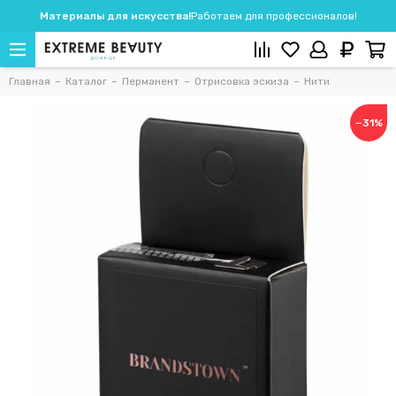
Материалы для искусства!
Работаем для профессионалов!
Главная
Каталог
Перманент
Отрисовка эскиза
Нити
−31%