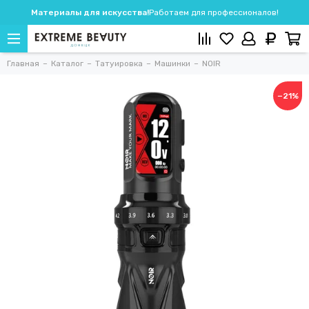
Материалы для искусства!
Работаем для профессионалов!
Главная
Каталог
Татуировка
Машинки
NOIR
−21%