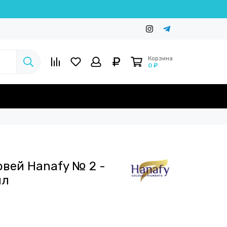
Корзина
0 ₽
овей Hanafy № 2 -
мл