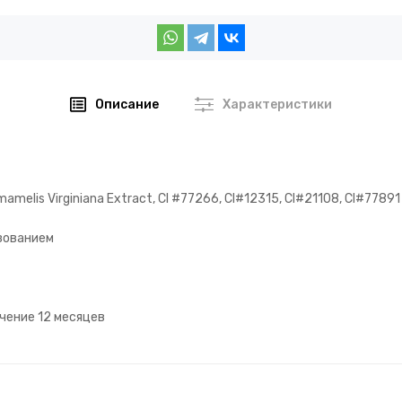
Описание
Характеристики
Hamamelis Virginiana Extract, CI #77266, CI#12315, CI#21108, CI#77891
зованием
чение 12 месяцев