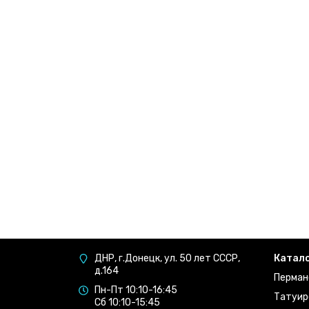
ДНР, г.Донецк, ул. 50 лет СССР,
Катал
д.164
Перман
Пн-Пт 10:10-16:45
Татуир
Сб 10:10-15:45