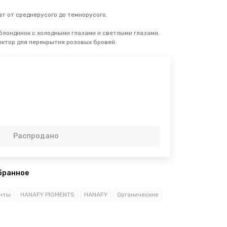
т от среднерусого до темнорусого.
блондинок с холодными глазами и светлыми глазами.
ектор для перекрытия розовых бровей.
Распродано
бранное
нты
HANAFY PIGMENTS
HANAFY
Органические