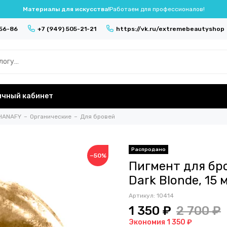
Материалы для искусства!
Работаем для профессионалов!
-56-86
+7 (949) 505-21-21
https://vk.ru/extremebeautyshop
ичный кабинет
HANAFY
Органические
Для бровей
−50%
Пигмент для бр
Dark Blonde, 15 
Артикул:
10414
1 350 ₽
2 700 ₽
Экономия 1 350 ₽