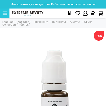
Материалы для искусства!
Работаем для профессионалов!
Главная
Каталог
Перманент
Пигменты
A.SIVAK
Silver
Collection (гибриды)
−15%