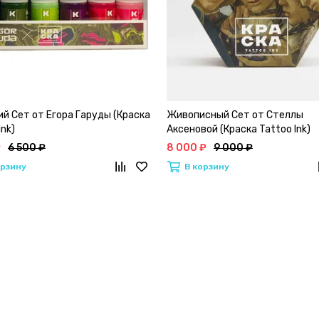
й Сет от Егора Гаруды (Краска
Живописный Сет от Стеллы
Ink)
Аксеновой (Краска Tattoo Ink)
₽
6 500 ₽
8 000 ₽
9 000 ₽
орзину
В корзину