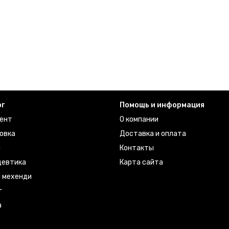
ог
Помощь и информация
ент
О компании
овка
Доставка и оплата
ы
Контакты
евтика
Карта сайта
я мехенди
г
а