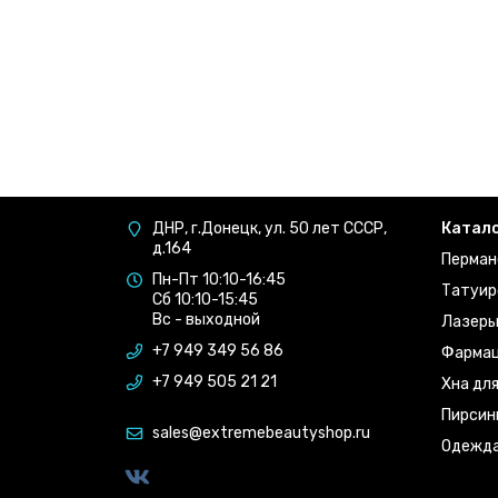
ДНР, г.Донецк, ул. 50 лет СССР,
Катал
д.164
Перман
Пн-Пт 10:10-16:45
Татуир
Сб 10:10-15:45
Вс - выходной
Лазер
+7 949 349 56 86
Фармац
+7 949 505 21 21
Хна дл
Пирсин
sales@extremebeautyshop.ru
Одежд