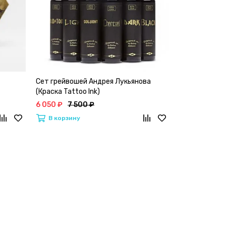
Сет грейвошей Андрея Лукьянова
Краска Tattoo
(Краска Tattoo Ink)
серый"
6 050 ₽
7 500 ₽
3 500 ₽
4 5
В корзину
В корзину