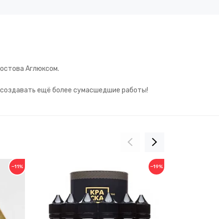
Ростова
Аглюксом.
т создавать ещё более сумасшедшие работы!
−11%
−19%