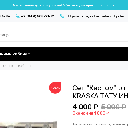
Материалы для искусства!
Работаем для профессионалов!
-56-86
+7 (949) 505-21-21
https://vk.ru/extremebeautyshop
ичный кабинет
TTOO Ink
Наборы
Сет "Кастом" от 
−20%
KRASKA ТАТУ И
4 000 ₽
5 000 ₽
Экономия 1 000 ₽
Токсичность, облепиха, чайная 