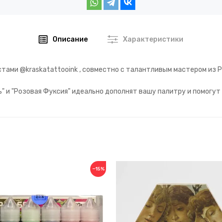
Описание
Характеристики
истами
@kraskatattooink
, совместно с талантливым мастером из 
" и "Розовая Фуксия" идеально дополнят вашу палитру и помогу
−15%