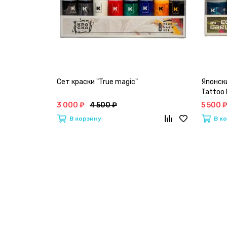
Сет краски "True magic"
Японски
Tattoo 
3 000 ₽
4 500 ₽
5 500 
В корзину
В к