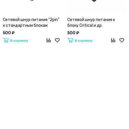
Сетевой шнур питания "2pin"
Сетевой шнур питания к
к стандартным блокам
блоку Critical и др.
питания
500 ₽
500 ₽
В корзину
В корзину