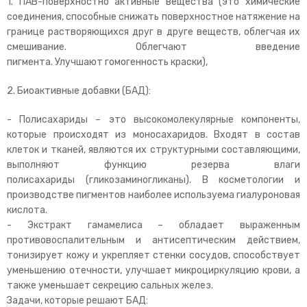
1. ПАВ-поверхностно активные вещества (это химические
соединения, способные снижать поверхностное натяжение на
границе растворяющихся друг в друге веществ, облегчая их
смешивание. Облегчают введение
пигмента. Улучшают гомогенность краски),
2. Биоактивные добавки (БАД):
- Полисахариды – это высокомолекулярные компоненты,
которые происходят из моносахаридов. Входят в состав
клеток и тканей, являются их структурными составляющими,
выполняют функцию резерва влаги
полисахариды (гликозаминогликаны). В косметологии и
производстве пигментов наиболее используема гиалуроновая
кислота.
- Экстракт гамамелиса – обладает выраженным
противовоспалительным и антисептическим действием,
тонизирует кожу и укрепляет стенки сосудов, способствует
уменьшению отечности, улучшает микроциркуляцию крови, а
также уменьшает секрецию сальных желез.
Задачи, которые решают БАД: