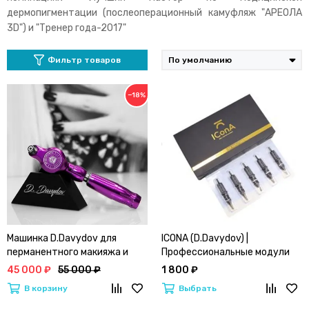
дермопигментации (послеоперационный камуфляж "AРЕОЛА
3D") и "Тренер года-2017"
Фильтр товаров
−18%
Машинка D.Davydov для
ICONA (D.Davydov) |
перманентного макияжа и
Профессиональные модули
татуировки
для ПМ и тату
45 000 ₽
55 000 ₽
1 800 ₽
В корзину
Выбрать