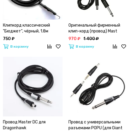
Клипкорд классический
Оригинальный фирменный
"Бюджет", чёрный, 1.8м
клип-корд (провод) Mast
Standart "Пузатик"
750 ₽
970 ₽
1 400 ₽
В корзину
В корзину
Провод Master DC для
Провод с универсальными
Dragonhawk
разъемами POPU (для Giant