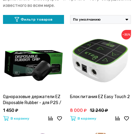
известного во всем мире.
Фильтр товаров
−35%
Одноразовые держатели EZ
Блок питания EZ Easy Touch 2
Disposable Rubber - для P2S /
P2S PRO | 10 шт/уп.
1 450 ₽
8 000 ₽
12 240 ₽
В корзину
В корзину