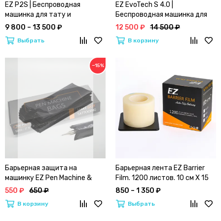
EZ P2S | Беспроводная
EZ EvoTech S 4.0 |
машинка для тату и
Беспроводная машинка для
перманентного макияжа
профенссиональной
9 800 – 13 500 ₽
12 500 ₽
14 500 ₽
татуировки
Выбрать
В корзину
−15%
Барьерная защита на
Барьерная лента EZ Barrier
машинку EZ Pen Machine &
Film. 1200 листов. 10 см Х 15
Grip Sleeve Covers
см | прозрачная
550 ₽
650 ₽
850 – 1 350 ₽
В корзину
Выбрать