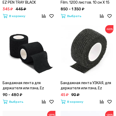
EZ PEN TRAY BLACK
Film. 1200 листов. 10 см Х 15
см | черная
345 ₽
445 ₽
850 – 1 350 ₽
В корзину
Выбрать
−50%
Бандажная лента для
Бандажная лента УЗКАЯ, для
держателя или пэна, Ez
держателя или пэна, Ez
Tattooing
Tattooing
90 – 480 ₽
45 ₽
90 ₽
Выбрать
В корзину
−29%
−24%