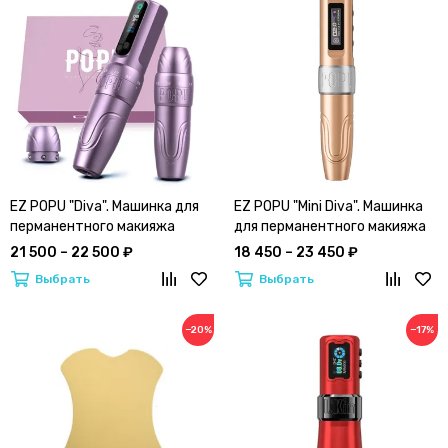
EZ POPU "Diva". Машинка для
EZ POPU "Mini Diva". Машинка
перманентного макияжа
для перманентного макияжа
"Дива" | Wireless PMU Machine
"Мини Дива" | Wireless PMU
21 500 – 22 500 ₽
18 450 – 23 450 ₽
Machine
Выбрать
Выбрать
−20%
−17%