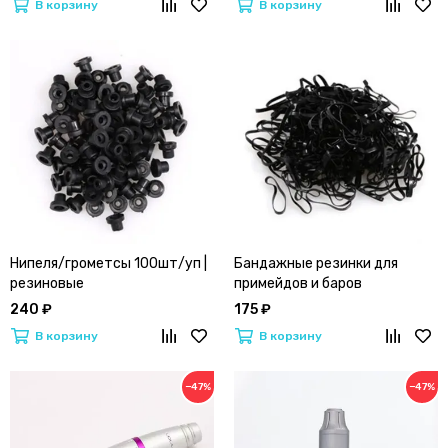
В корзину
В корзину
Нипеля/грометсы 100шт/уп |
Бандажные резинки для
резиновые
примейдов и баров
240 ₽
175 ₽
В корзину
В корзину
−47%
−47%