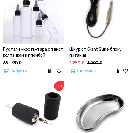
Пустая емкость-тара с твист
Шнур от Giant Sun к блоку
колпачком и пломбой
питания
65 – 90 ₽
1 250 ₽
1 290 ₽
Выбрать
В корзину
−58%