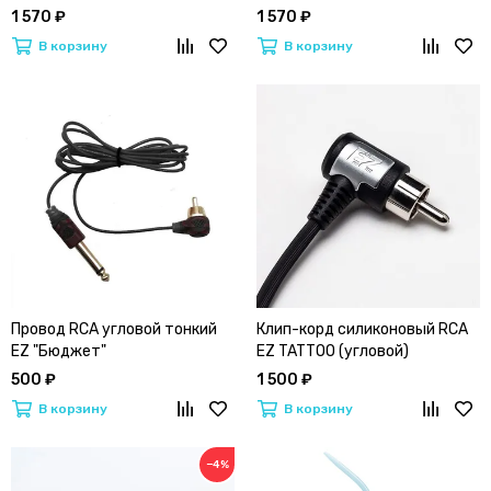
Sun + Goochie)
1 570 ₽
1 570 ₽
В корзину
В корзину
Провод RCA угловой тонкий
Клип-корд силиконовый RCA
EZ "Бюджет"
EZ TATTOO (угловой)
500 ₽
1 500 ₽
В корзину
В корзину
−4%