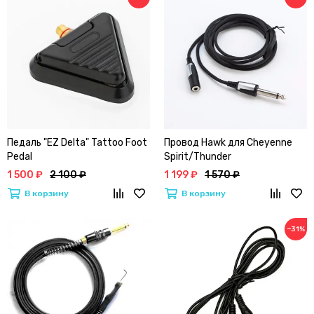
Педаль "EZ Delta" Tattoo Foot
Провод Hawk для Cheyenne
Pedal
Spirit/Thunder
1 500 ₽
2 100 ₽
1 199 ₽
1 570 ₽
В корзину
В корзину
−31%