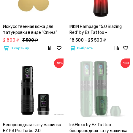
Искусственная кожа для
INKIN Rampage "5.0 Blazing
татуировки в виде "Спина"
Red" by Ez Tattoo -
(ориг. размер)
беспроводная тату машинка
2 800 ₽
3 500 ₽
18 500 – 23 500 ₽
I'Kin (INKin)
В корзину
Выбрать
−18%
−18%
Беспроводная тату машинка
InkFlexo by Ez Tattoo -
EZ P3 Pro Turbo 2.0
беспроводная тату машинка