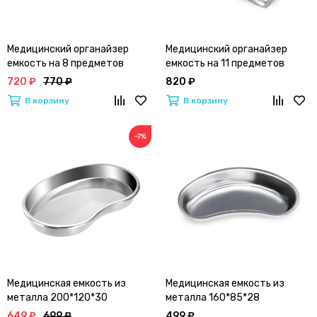
Медицинский органайзер
Медицинский органайзер
емкость на 8 предметов
емкость на 11 предметов
(медсталь)
(медсталь)
720 ₽
770 ₽
820 ₽
В корзину
В корзину
−7%
Медицинская емкость из
Медицинская емкость из
металла 200*120*30
металла 160*85*28
649 ₽
699 ₽
499 ₽