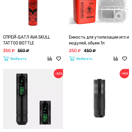
СПРЕЙ-БАТЛ AVA SKULL
Емкость для утилизации игл и
TATTOO BOTTLE
модулей, обьем 1л
АЛЮМИНИЕВЫЙ
350 ₽
550 ₽
250 ₽
450 ₽
Выбрать
Выбрать
−32%
−14%