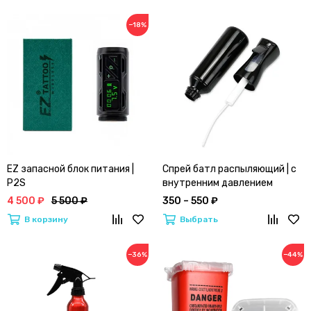
−18%
EZ запасной блок питания |
Спрей батл распыляющий | с
P2S
внутренним давлением
4 500 ₽
5 500 ₽
350 – 550 ₽
В корзину
Выбрать
−36%
−44%