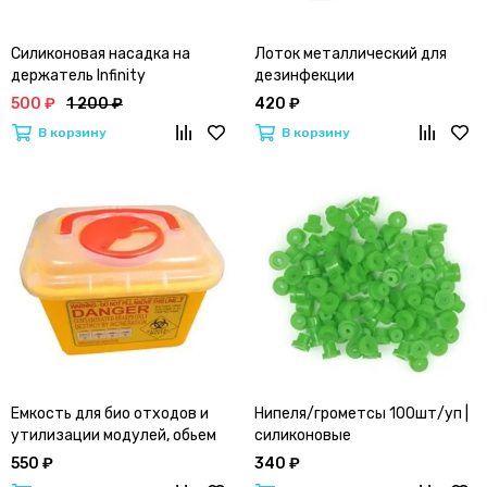
Силиконовая насадка на
Лоток металлический для
держатель Infinity
дезинфекции
500 ₽
1 200 ₽
420 ₽
В корзину
В корзину
Емкость для био отходов и
Нипеля/грометсы 100шт/уп |
утилизации модулей, обьем
силиконовые
5л
550 ₽
340 ₽