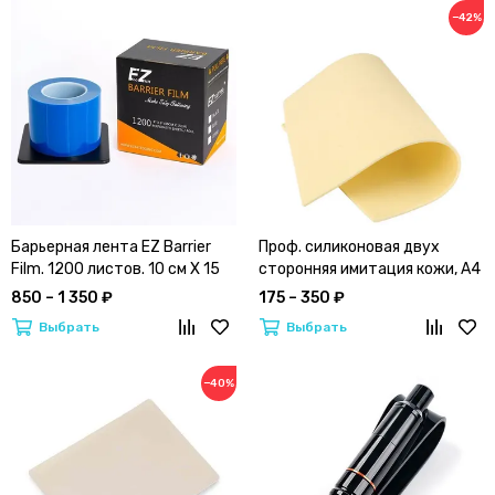
−42%
Барьерная лента EZ Barrier
Проф. силиконовая двух
Film. 1200 листов. 10 см Х 15
сторонняя имитация кожи, A4
см | синяя
850 – 1 350 ₽
175 – 350 ₽
Выбрать
Выбрать
−40%