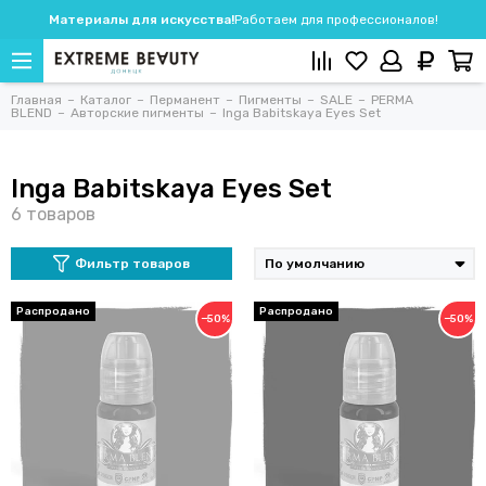
Материалы для искусства!
Работаем для профессионалов!
Главная
Каталог
Перманент
Пигменты
SALE
PERMA
BLEND
Авторские пигменты
Inga Babitskaya Eyes Set
Inga Babitskaya Eyes Set
Фильтр товаров
−50%
−50%