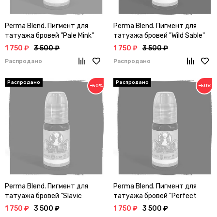
Perma Blend. Пигмент для
Perma Blend. Пигмент для
татуажа бровей "Pale Mink"
татуажа бровей "Wild Sable"
1 750 ₽
3 500 ₽
1 750 ₽
3 500 ₽
Распродано
Распродано
−50%
−50%
Perma Blend. Пигмент для
Perma Blend. Пигмент для
татуажа бровей "Slavic
татуажа бровей "Perfect
Brown"
Brown"
1 750 ₽
3 500 ₽
1 750 ₽
3 500 ₽