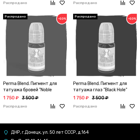
Распродано
Распродано
−50%
−50%
Perma Blend. Пигмент для
Perma Blend. Пигмент для
татуажа бровей "Noble
татуажа глаз "Black Hole"
Graffiti"
1 750 ₽
3 500 ₽
1 750 ₽
3 500 ₽
Распродано
Распродано
ДНР, г.Донецк, ул. 50 лет СССР, д.164