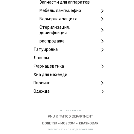
Запчасти для аппаратов
Мебель, лампы, эфир
Барьерная защита
Стерилизация,
дезинфекция
распродажа
Татуировка
Лазеры
Фармацевтика
Хна для мехенди
Пирсинг
Одежда
ЭКСТРИМ БЬЮТИ
PMU & TATTOO DEPARTMENT
DONETSK - MOSCOW - KRASNODAR
ТАТУ & ПИРСИНГ & МОДА & ЭКСТРИМ