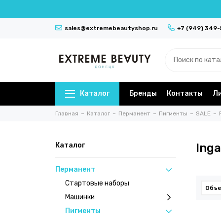
sales@extremebeautyshop.ru
+7 (949) 349
Каталог
Бренды
Контакты
Л
Главная
Каталог
Перманент
Пигменты
SALE
Каталог
Inga
Перманент
Стартовые наборы
Объ
Машинки
Пигменты