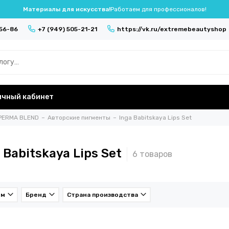
Материалы для искусства!
Работаем для профессионалов!
-56-86
+7 (949) 505-21-21
https://vk.ru/extremebeautyshop
ичный кабинет
PERMA BLEND
Авторские пигменты
Inga Babitskaya Lips Set
 Babitskaya Lips Set
ем
Бренд
Страна производства