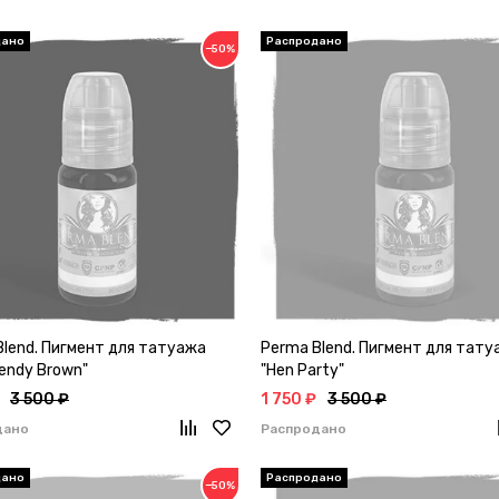
−50%
Blend. Пигмент для татуажа
Perma Blend. Пигмент для тату
endy Brown"
"Hen Party"
3 500 ₽
1 750 ₽
3 500 ₽
дано
Распродано
−50%