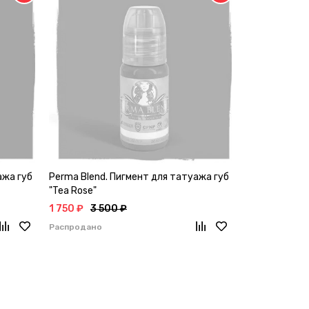
ажа губ
Perma Blend. Пигмент для татуажа губ
"Tea Rose"
1 750 ₽
3 500 ₽
Распродано