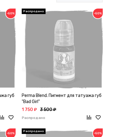
−50%
−50%
ажа губ
Perma Blend. Пигмент для татуажа губ
"Bad Girl"
1 750 ₽
3 500 ₽
Распродано
−50%
−50%