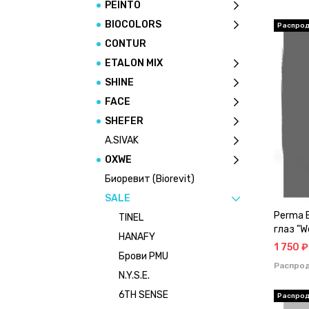
PEINTO
BIOCOLORS
CONTUR
ETALON MIX
SHINE
FACE
SHEFER
A.SIVAK
OXWE
Биоревит (Biorevit)
SALE
Perma 
TINEL
глаз "W
HANAFY
1 750 ₽
Брови PMU
Распро
N.Y.S.E.
6TH SENSE