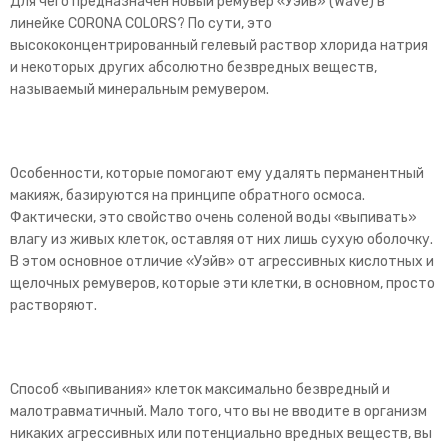
Для чего предназначен новый ремувер «Уэйв» (
Wave
) в
линейке
CORONA COLORS?
По сути, это
высококонцентрированный гелевый раствор хлорида натрия
и некоторых других абсолютно безвредных веществ,
называемый минеральным ремувером.
Особенности, которые помогают ему удалять перманентный
макияж, базируются на принципе обратного осмоса.
Фактически, это свойство очень соленой воды «выпивать»
влагу из живых клеток, оставляя от них лишь сухую оболочку.
В этом основное отличие «Уэйв» от агрессивных кислотных и
щелочных ремуверов, которые эти клетки, в основном, просто
растворяют.
Способ «выпивания» клеток максимально безвредный и
малотравматичный. Мало того, что вы не вводите в организм
никаких агрессивных или потенциально вредных веществ, вы