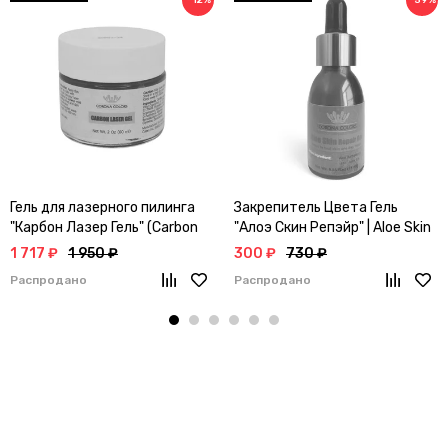
−12%
−59%
Гель для лазерного пилинга
Закрепитель Цвета Гель
"Карбон Лазер Гель" (Carbon
"Алоэ Скин Репэйр" | Aloe Skin
Laser Gel)
Repair
1 717 ₽
1 950 ₽
300 ₽
730 ₽
Распродано
Распродано