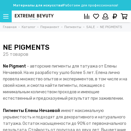
Материалы для искусства!
Работаем для профессионалов!
Главная
Каталог
Перманент
Пигменты
SALE
NE PIGMENTS
NE PIGMENTS
Ne Pigment
- авторские пигменты для татуажа от Елены
Нечаевой. На их разработку ушло более 5 лет. Елена лично
провела множество опытов и экспериментов, в том числе и на
своей коже, и смогла найти пигменты, ложащиеся с
минимальным количеством проходов и имеющие
естественный и предсказуемый результат при заживлении.
Пигменты Елены Нечаевой
имеют максимальную
укрывистость и подходят для декоративного и натурального
татуажа. Остаток насыщенности до 90% от первоначального
результата. Стойкость от полугода до двух лет. Выцветание