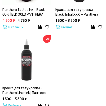
Panthera Tattoo Ink - Black
Краска для татуировки -
Gold | BLK GOLD PANTHERA
Black Tribal XXX — Panthera
краска для тату
Tattoo Ink
4 500 ₽
4 750 ₽
1 500 – 3 500 ₽
В корзину
Выбрать
−7%
Краска для татуировки -
Panthera Liner Ink | Пантера
тату инк
1 500 – 3 500 ₽
Выбрать