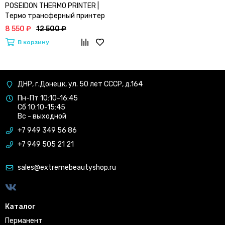
POSEIDON THERMO PRINTER |
Термо трансферный принтер
для тату
8 550 ₽
12 500 ₽
В корзину
ДНР, г.Донецк, ул. 50 лет СССР, д.164
Пн-Пт 10:10-16:45
Сб 10:10-15:45
Вс - выходной
+7 949 349 56 86
+7 949 505 21 21
sales@extremebeautyshop.ru
Каталог
Перманент