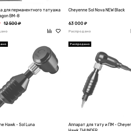
а для перманентного татуажа
Cheyenne Sol Nova NEW Black
ragon BM-8
₽
12 500 ₽
63 000 ₽
дано
Распродано
e Hawk - Sol Luna
Аппарат для тату и ПМ - Cheye
Hawk THUNDER