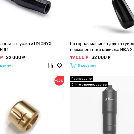
а для татуажа и ПМ ONYX
Роторная машинка для татуиро
DERR
перманентного макияжа NIKA 2
 ₽
22 000 ₽
19 000 ₽
32 000 ₽
орзину
В корзину
−29%