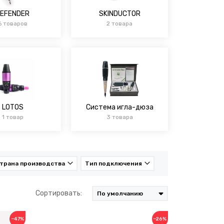
EFENDER
SKINDUCTOR
6 товаров
2 товара
LOTOS
Система игла-дюза
1 товар
3 товара
трана производства
Тип подключения
Сортировать:
−47%
−26%