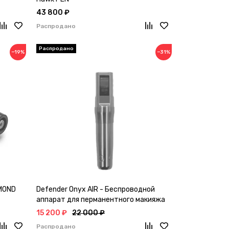
43 800 ₽
Распродано
−19%
−31%
AMOND
Defender Onyx AIR - Беспроводной
аппарат для перманентного макияжа
15 200 ₽
22 000 ₽
Распродано