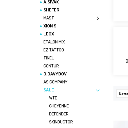
A.SIVAK
SHEFER
MAST
XION S
LEOX
ETALON MIX
EZ TATTOO
TINEL
CONTUR
D.DAVYDOV
AS COMPANY
SALE
Цена
WTE
CHEYENNE
DEFENDER
SKINDUCTOR