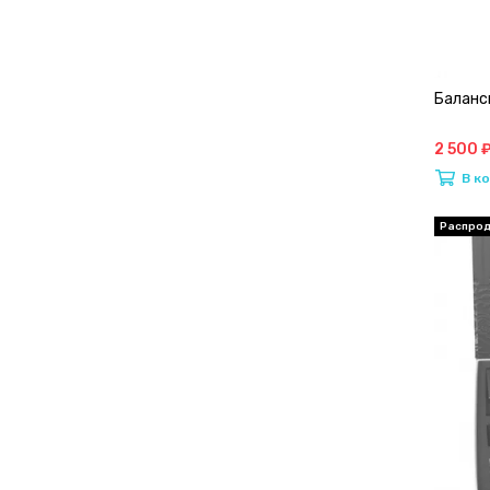
Баланси
2 500 
В к