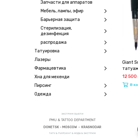
Запчасти для аппаратов
Мебель, лампы, эфир
Барьерная защита
Стерилизация,
дезинфекция
распродажа
Татуировка
Лазеры
Giant 
Фармацевтика
татуаж
12 500
Хна для мехенди
В к
Пирсинг
Одежда
ЭКСТРИМ БЬЮТИ
PMU & TATTOO DEPARTMENT
DONETSK - MOSCOW - KRASNODAR
ТАТУ & ПИРСИНГ & МОДА & ЭКСТРИМ