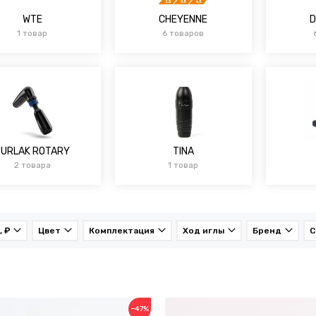
WTE
CHEYENNE
D
1 товар
6 товаров
BURLAK ROTARY
TINA
2 товара
1 товар
, ₽
Цвет
Комплектация
Ход иглы
Бренд
С
−47%