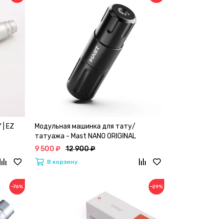
 | EZ
Модульная машинка для тату/
татуажа - Mast NANO ORIGINAL
9 500 ₽
12 900 ₽
В корзину
−76%
−29%