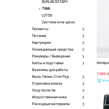
BURLAK ROTARY
TINA
LOTOS
Система игла-дюза
Пигменты
Питание
Картриджи
Охлаждающие средства
Ремуверы / Выведение
Аппарат
Капсы и подставки
Вазелины для работы
7 500 
Мыло, Пенки, Стоп Ред
В к
Отрисовка эскиза
Уход после пм
Искусственная кожа
Расходные материалы