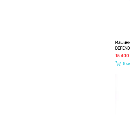
Машинк
DEFEN
15 400
В к