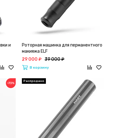
вки и
Роторная машинка для перманентного
макияжа ELF
29 000 ₽
39 000 ₽
В корзину
−73%