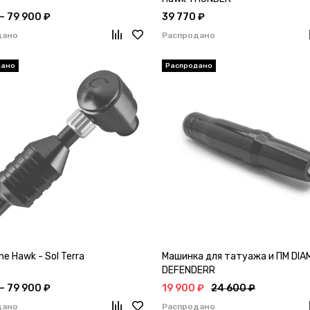
 – 79 900 ₽
39 770 ₽
дано
Распродано
e Hawk - Sol Terra
Машинка для татуажа и ПМ DI
DEFENDERR
 – 79 900 ₽
19 900 ₽
24 600 ₽
дано
Распродано