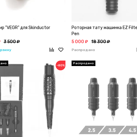
р "VEGR" для Skinductor
Роторная тату машинка EZ Filte
Pen
₽
3 500 ₽
5 000 ₽
18 300 ₽
орзину
Распродано
−80%