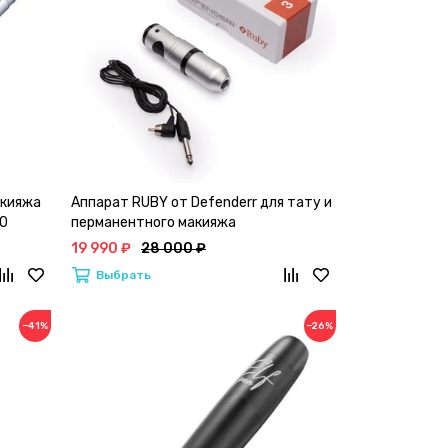
акияжа
Аппарат RUBY от Defenderr для тату и
10
перманентного макияжа
19 990 ₽
28 000 ₽
Выбрать
−41%
−26%