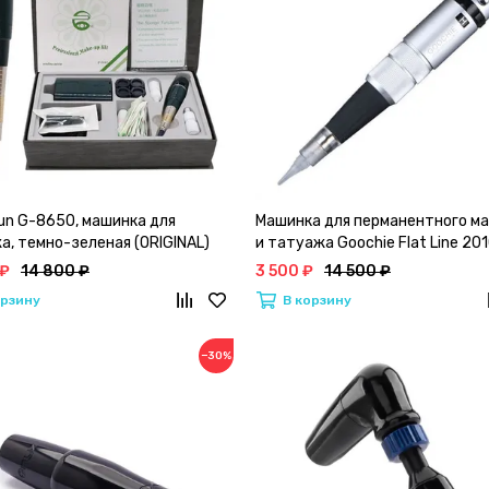
Sun G-8650, машинка для
Машинка для перманентного м
а, темно-зеленая (ORIGINAL)
и татуажа Goochie Flat Line 20
(Goochie R-10) Korea Silver
 ₽
14 800 ₽
3 500 ₽
14 500 ₽
орзину
В корзину
−30%