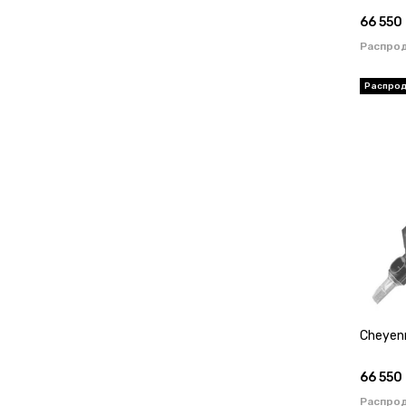
66 550
Распро
Cheyenn
66 550
Распро