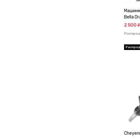
Машинк
Bella D
2 500 
Распро
Cheyenn