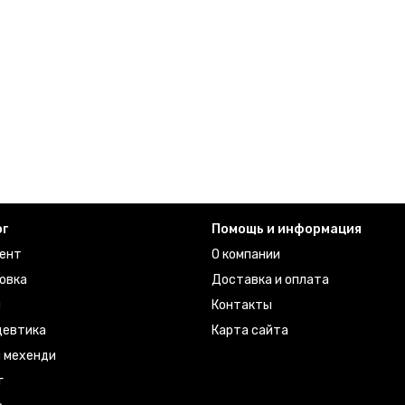
ог
Помощь и информация
ент
О компании
овка
Доставка и оплата
ы
Контакты
евтика
Карта сайта
я мехенди
г