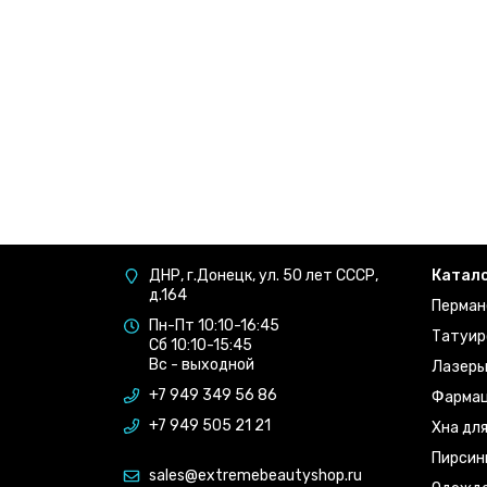
ДНР, г.Донецк, ул. 50 лет СССР,
Катал
д.164
Перман
Пн-Пт 10:10-16:45
Татуир
Сб 10:10-15:45
Вс - выходной
Лазер
+7 949 349 56 86
Фармац
+7 949 505 21 21
Хна дл
Пирсин
sales@extremebeautyshop.ru