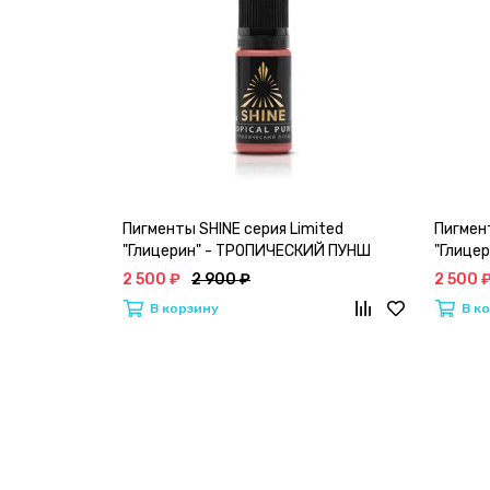
Пигменты SHINE серия Limited
Пигмент
"Глицерин" - ТРОПИЧЕСКИЙ ПУНШ
"Глице
(Tropical Punch)
Rose)
2 500 ₽
2 900 ₽
2 500 
В корзину
В к