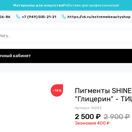
Материалы для искусства!
Работаем для профессионалов!
-56-86
+7 (949) 505-21-21
https://vk.ru/extremebeautyshop
ичный кабинет
Пигменты SHINE 
−14%
"Глицерин" - ТИ
Артикул:
10243
2 500 ₽
2 900 ₽
Экономия 400 ₽