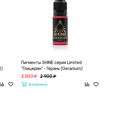
Пигменты SHINE серия Limited
Пигменты SHI
t)
"Глицерин" - Герань (Geranium)
(Оранжевый)
2 500 ₽
2 900 ₽
2 500 ₽
2 9
В корзину
В корзину