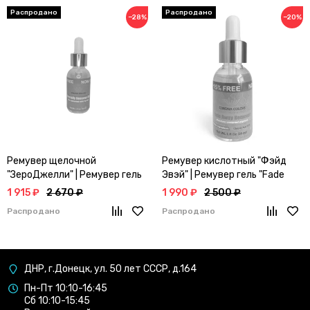
−28%
−20%
Ремувер щелочной
Ремувер кислотный "Фэйд
"ЗероДжелли" | Ремувер гель
Эвэй" | Ремувер гель "Fade
"Zero Jelly Gel" | CORONA
Away Gel" | CORONA COLORS
1 915 ₽
2 670 ₽
1 990 ₽
2 500 ₽
COLORS
Распродано
Распродано
ДНР, г.Донецк, ул. 50 лет СССР, д.164
Пн-Пт 10:10-16:45
Сб 10:10-15:45