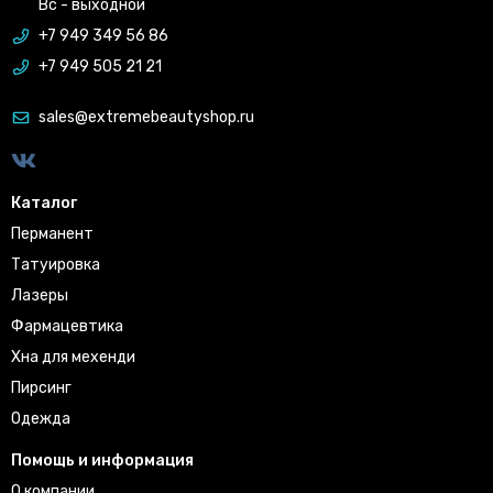
Вс - выходной
+7 949 349 56 86
+7 949 505 21 21
sales@extremebeautyshop.ru
Каталог
Перманент
Татуировка
Лазеры
Фармацевтика
Хна для мехенди
Пирсинг
Одежда
Помощь и информация
О компании