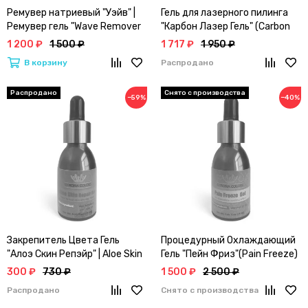
Ремувер натриевый "Уэйв" |
Гель для лазерного пилинга
Ремувер гель "Wave Remover
"Карбон Лазер Гель" (Carbon
Gel" | CORONA COLORS
Laser Gel)
1 200 ₽
1 500 ₽
1 717 ₽
1 950 ₽
В корзину
Распродано
−59%
−40%
Закрепитель Цвета Гель
Процедурный Охлаждающий
"Алоэ Скин Репэйр" | Aloe Skin
Гель "Пейн Фриз"(Pain Freeze)
Repair
25мл
300 ₽
730 ₽
1 500 ₽
2 500 ₽
Распродано
Снято с производства