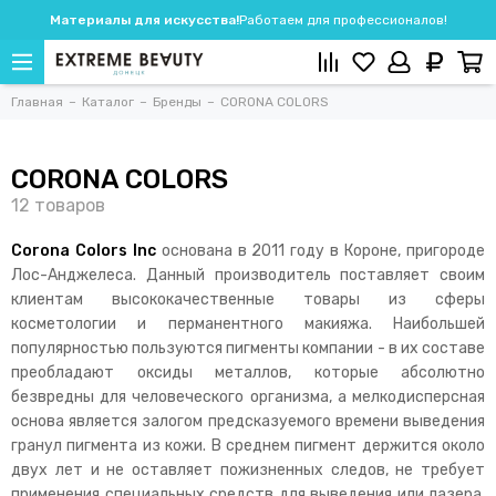
Материалы для искусства!
Работаем для профессионалов!
Главная
Каталог
Бренды
CORONA COLORS
CORONA COLORS
Corona Colors Inc
основана в 2011 году в Короне, пригороде
Лос-Анджелеса. Данный производитель поставляет своим
клиентам высококачественные товары из сферы
косметологии и перманентного макияжа. Наибольшей
популярностью пользуются пигменты компании - в их составе
преобладают оксиды металлов, которые абсолютно
безвредны для человеческого организма, а мелкодисперсная
основа является залогом предсказуемого времени выведения
гранул пигмента из кожи. В среднем пигмент держится около
двух лет и не оставляет пожизненных следов, не требует
применения специальных средств для выведения или лазера.