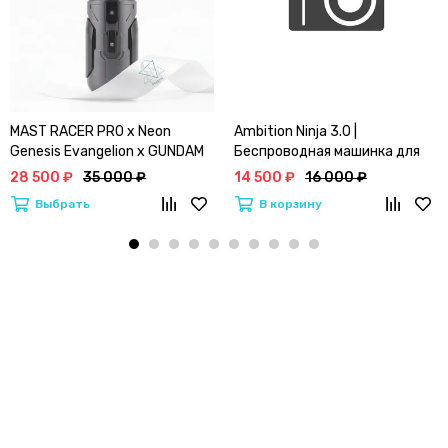
MAST RACER PRO x Neon
Ambition Ninja 3.0 |
Genesis Evangelion x GUNDAM
Беспроводная машинка для
(4.2) | Лимитированная серия
тату и перманентного
28 500 ₽
35 000 ₽
14 500 ₽
16 000 ₽
Маст Vs Евангелион (BLACK)
макияжа
Выбрать
В корзину