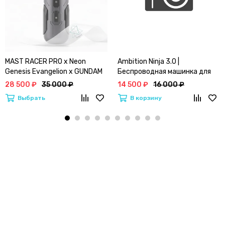
MAST RACER PRO x Neon
Ambition Ninja 3.0 |
Genesis Evangelion x GUNDAM
Беспроводная машинка для
(4.2) | Лимитированная серия
тату и перманентного
28 500 ₽
35 000 ₽
14 500 ₽
16 000 ₽
Маст Vs Евангелион (BLACK)
макияжа
Выбрать
В корзину