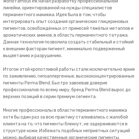
World Famous Ink начал разработку профессиональной
линейки, ориентированной на нужды специалистов
перманентного макияжа. Идея была в том, чтобы
интегрировать опыт создания органических глицериновых
пигментов, освобождённых от примесей тяжёлых металлов и
ароматических аминов, в область перманентного татуажа.
Данная технология позволила создать стабильный и стойкий
к внешним факторам пигмент, минимально подверженный
выцветанию и разрушению.
Итогом этой кропотливой работы стали исключительно яркие
по заживлению, гипоаллергенные, высококонцентрированные
пигменты Perma Blend. Быстро завоевав доверие
профессионалов по всему миру, бренд Perma Blend вырос до
верхних позиций в серии премиум сегмента.
Многие профессионалы в области перманентного макияжа
хотя бы один раз за всю практику сталкивались с жалобой
клиента на то, что пигменты блекнут, не задерживаются в
структуре кожи. Избежать подобных неприятных ситуаций
можно, выбирая качественные органические пигменты.