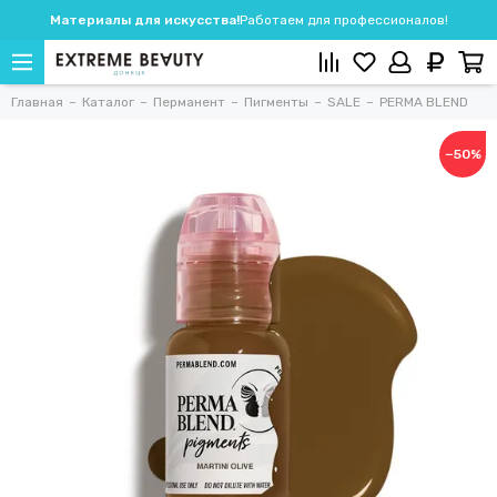
Материалы для искусства!
Работаем для профессионалов!
Главная
Каталог
Перманент
Пигменты
SALE
PERMA BLEND
−50%