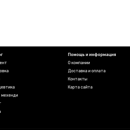
ог
Помощь и информация
ент
О компании
овка
Доставка и оплата
ы
Контакты
евтика
Карта сайта
я мехенди
г
а