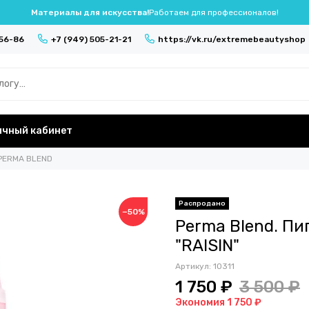
Материалы для искусства!
Работаем для профессионалов!
-56-86
+7 (949) 505-21-21
https://vk.ru/extremebeautyshop
ичный кабинет
PERMA BLEND
−50%
Perma Blend. П
"RAISIN"
Артикул:
10311
1 750 ₽
3 500 ₽
Экономия 1 750 ₽