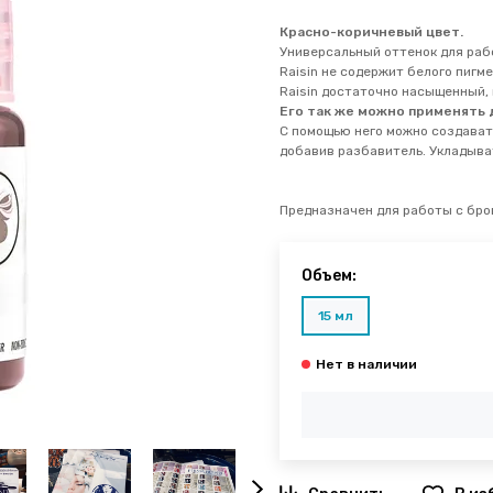
Красно-коричневый цвет.
Универсальный оттенок для рабо
Raisin не содержит белого пигме
Raisin достаточно насыщенный, 
Его так же можно применять 
С помощью него можно создават
добавив разбавитель. Укладыва
Предназначен для работы с бров
Объем:
15 мл