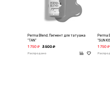
Perma Blend. Пигмент для татуажа
Perma 
"TAN"
"SUN KI
1 750 ₽
3 500 ₽
1 750 ₽
Распродано
Распро