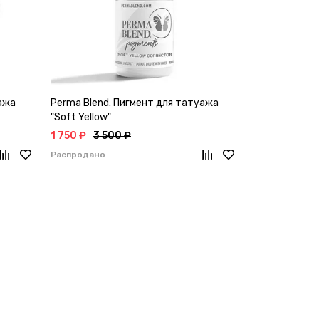
ажа
Perma Blend. Пигмент для татуажа
Perma Blend.
"Soft Yellow"
"Olive Correct
1 750 ₽
3 500 ₽
1 750 ₽
3 50
Распродано
Распродано