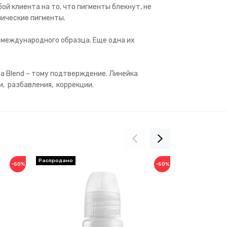
й клиента на то, что пигменты блекнут, не
ические пигменты.
 международного образца. Еще одна их
a Blend – тому подтверждение. Линейка
и, разбавления, коррекции.
−50%
−50%