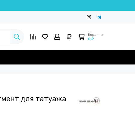
Корзина
0 ₽
игмент для татуажа