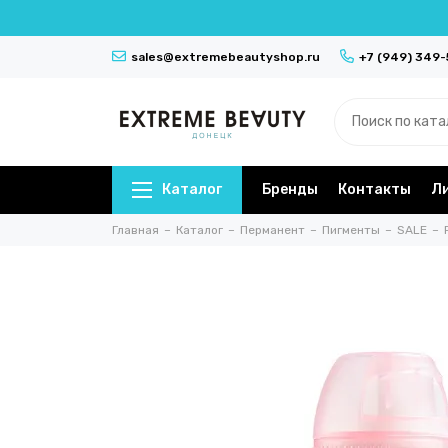
sales@extremebeautyshop.ru
+7 (949) 349
Каталог
Бренды
Контакты
Л
Главная
Каталог
Перманент
Пигменты
SALE