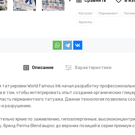
В из
Каталог
Перманент
Пигме
Ареолы
Описание
Характеристики
 татуировки World Famous Ink начал разработку профессиональн
а в том, чтобы интегрировать опыт создания органических глиц
бласть перманентного татуажа. Данная технология позволила со
 и разрушению.
тельно яркие по заживлению, гипоаллергенные, высококонцентр
, бренд Perma Blend вырос до верхних позиций в серии премиум с