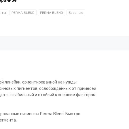
бранное
нты
PERMA BLEND
PERMA BLEND
Бровные
ой линейки, ориентированной на нужды
ериновых пигментов, освобождённых от примесей
здать стабильный и стойкий к внешним факторам
ированные пигменты Perma Blend. Быстро
егмента.