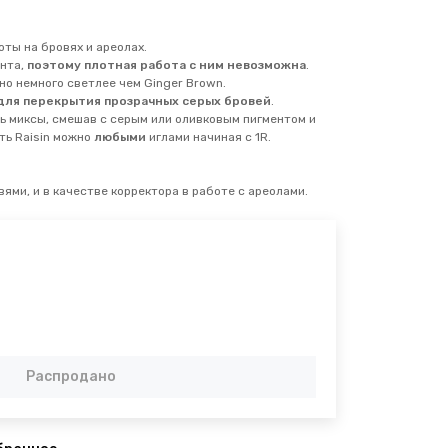
ты на бровях и ареолах.
нта,
поэтому плотная работа с ним невозможна
.
но немного светлее чем Ginger Brown.
для перекрытия прозрачных серых бровей
.
ь миксы, смешав с серым или оливковым пигментом и
ть Raisin можно
любыми
иглами начиная с 1R.
ями, и в качестве корректора в работе с ареолами.
Распродано