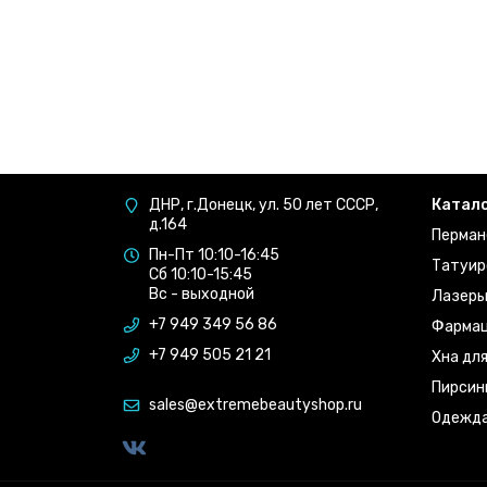
ДНР, г.Донецк, ул. 50 лет СССР,
Катал
д.164
Перман
Пн-Пт 10:10-16:45
Татуир
Сб 10:10-15:45
Вс - выходной
Лазер
+7 949 349 56 86
Фармац
+7 949 505 21 21
Хна дл
Пирсин
sales@extremebeautyshop.ru
Одежд