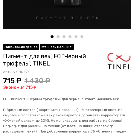
Пигмент для век, E0 "Черный
трюфель", TINEL
Артикул:
10474
715 ₽
1 430 ₽
Экономия 715 ₽
Е0 - пигмент «Чёрный трюфель» для перманентного макияжа век.
Гибридный состав (неорганика + органика) . Экстрачерный цвет. На
смуглой и толстой коже век рекомендуется добавлять корректор С4
«Жженый сахар» (до 20%). Не использовать для работы на бровях!
Подходит для различных техник (от плотных линий стрелок до
растушёвки теней) . При добавлении корректора С5 «Огненная медь»