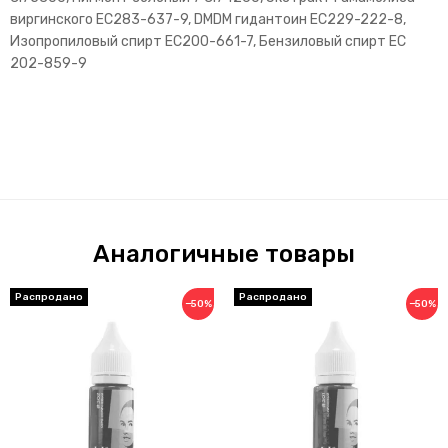
виргинского EC283-637-9, DMDM гидантоин EC229-222-8,
Изопропиловый спирт EC200-661-7, Бензиловый спирт EC
202-859-9
Аналогичные товары
−50%
−50%