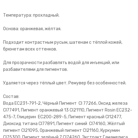
Температура: прохладный.
Основа: оранжевая, жёлтая.
Подходит контрастным русым, шатенам с тёплой кожей,
брюнетам всех оттенков.
Для прозрачности разбавлять водой для инъекций, или
разбавителями для пигментов.
Удаляется через тёплый цвет. Ремувер без особенностей.
Состав:
Вода EC231-791-2, Чёрный Пигмент CI 77266, Оксид железа
CI77491, Пигмент оранжевый 13 CI21110, Пигмент Rosin EC232-
475-7, Глицерин EC200-289-5, Пигмент красный CI12477,
Диоксид титана CI77891, Пигмент синий CI74160, Жёлтый
пигмент CI21095, Оранжевый пигмент CI21160, Куркумин
CI75300, Пигмент зелёный 7 CI74260, Экстракт Гамамелиса