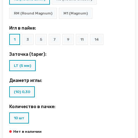
RM (Round Magnum)
M1 (Magnum)
Игл в пайке:
1
3
5
7
9
11
14
Заточка (taper):
LT (5 мм)
Диаметр иглы:
(10) 0,30
Количество в пачке:
10 шт