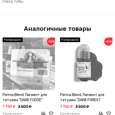
глаза, губы,
Аналогичные товары
−50%
−50%
Perma Blend. Пигмент для
Perma Blend. Пигмент для
татуажа "DARK FUDGE"
татуажа "DARK FOREST
BROWN"
1 750 ₽
3 500 ₽
1 750 ₽
3 500 ₽
Распродано
Распродано