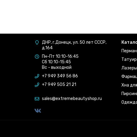
ДНР, г.Донецк, ул. 50 лет СССР,
Катал
д.164
Перман
Пн-Пт 10:10-16:45
Татуир
Сб 10:10-15:45
Вс - выходной
Лазер
+7 949 349 56 86
Фармац
+7 949 505 21 21
Хна дл
Пирсин
sales@extremebeautyshop.ru
Одежд