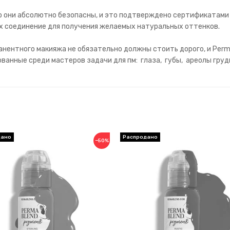
то они абсолютно безопасны, и это подтверждено сертификатами
их соединение для получения желаемых натуральных оттенков.
нентного макияжа не обязательно должны стоить дорого, и Perm
анные среди мастеров задачи для пм: глаза, губы, ареолы груд
−50%