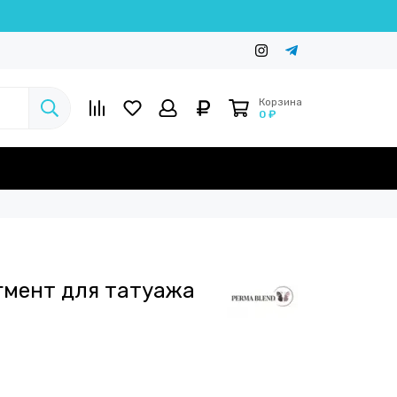
Корзина
0 ₽
игмент для татуажа