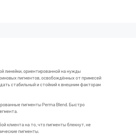
ой линейки, ориентированной на нужды
ериновых пигментов, освобождённых от примесей
здать стабильный и стойкий к внешним факторам
ированные пигменты Perma Blend. Быстро
егмента.
й клиента на то, что пигменты блекнут, не
ические пигменты.