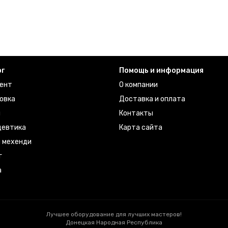
ог
Помощь и информация
ент
О компании
овка
Доставка и оплата
ы
Контакты
евтика
Карта сайта
я мехенди
г
а
Лучшее оборудование для лучших мастеров!
Донецкая Народная Республика