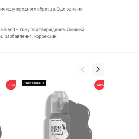
 международного образца. Еще одна их
a Blend – тому подтверждение. Линейка
и, разбавления, коррекции.
−50%
−50%