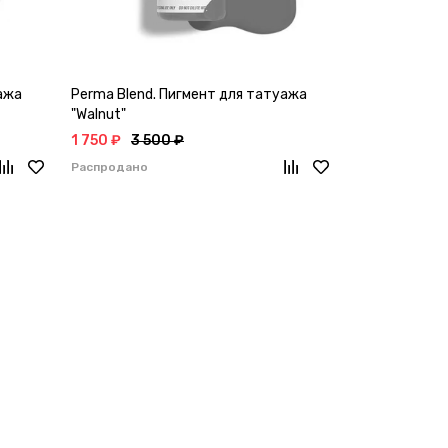
ажа
Perma Blend. Пигмент для татуажа
Perma Blend.
"Walnut"
"CHOCOLATE K
1 750 ₽
3 500 ₽
1 750 ₽
3 50
Распродано
Распродано