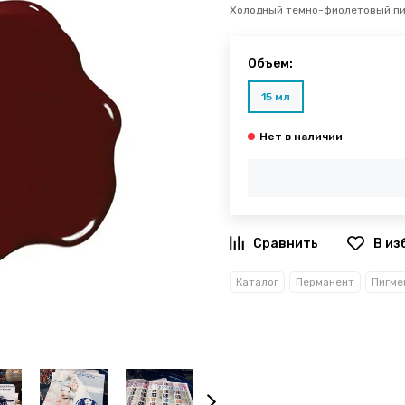
Холодный темно-фиолетовый пиг
Объем:
15 мл
В из
Каталог
Перманент
Пигме