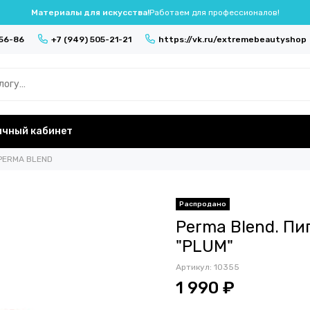
Материалы для искусства!
Работаем для профессионалов!
-56-86
+7 (949) 505-21-21
https://vk.ru/extremebeautyshop
ичный кабинет
PERMA BLEND
Perma Blend. П
"PLUM"
Артикул:
10355
1 990 ₽