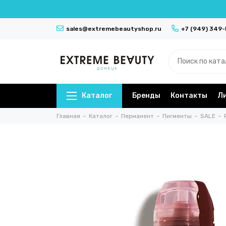
sales@extremebeautyshop.ru
+7 (949) 349
Каталог
Бренды
Контакты
Л
Главная
Каталог
Перманент
Пигменты
SALE