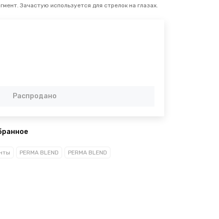
мент. Зачастую используется для стрелок на глазах.
Распродано
бранное
нты
PERMA BLEND
PERMA BLEND