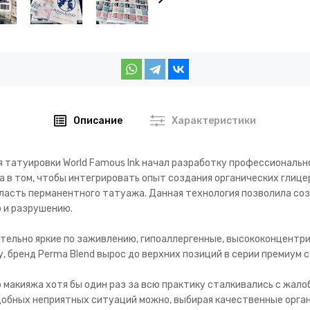
Описание
Характеристики
 татуировки World Famous Ink начал разработку профессиональн
а в том, чтобы интегрировать опыт создания органических глиц
бласть перманентного татуажа. Данная технология позволила со
 и разрушению.
тельно яркие по заживлению, гипоаллергенные, высококонцентр
, бренд Perma Blend вырос до верхних позиций в серии премиум с
макияжа хотя бы один раз за всю практику сталкивались с жалобо
обных неприятных ситуаций можно, выбирая качественные орган