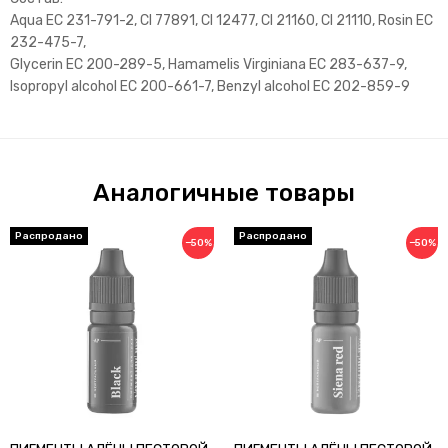
Aqua EC 231-791-2, CI 77891, CI 12477, CI 21160, CI 21110, Rosin EC
232-475-7,
Glycerin EC 200-289-5, Hamamelis Virginiana EC 283-637-9,
Isopropyl alcohol EC 200-661-7, Benzyl alcohol EC 202-859-9
Аналогичные товары
−50%
−50%