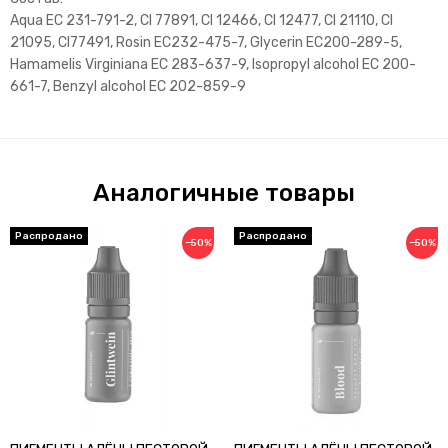
Aqua EC 231-791-2, CI 77891, CI 12466, CI 12477, CI 21110, CI
21095, CI77491, Rosin EC232-475-7, Glycerin EC200-289-5,
Hamamelis Virginiana EC 283-637-9, Isopropyl alcohol EC 200-
661-7, Benzyl alcohol EC 202-859-9
Аналогичные товары
−50%
−50%