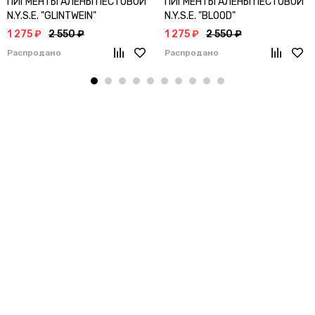
ПИГМЕНТЫ АЛЁНЫ ПЕСТОВОЙ
ПИГМЕНТЫ АЛЁНЫ ПЕСТОВОЙ
N.Y.S.E. "GLINTWEIN"
N.Y.S.E. "BLOOD"
1 275 ₽
2 550 ₽
1 275 ₽
2 550 ₽
Распродано
Распродано