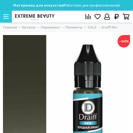
Материалы для искусства!
Работаем для профессионалов!
Главная
Каталог
Перманент
Пигменты
SALE
Draiff Mix
−50%