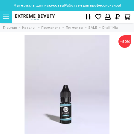
Материалы для искусства!
Работаем для профессионалов!
Главная
Каталог
Перманент
Пигменты
SALE
Draiff Mix
−50%