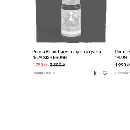
Perma Blend. Пигмент для татуажа
Perma 
"BLACKISH BROWN"
"PLUM"
1 750 ₽
3 500 ₽
1 990 ₽
Распродано
Распро