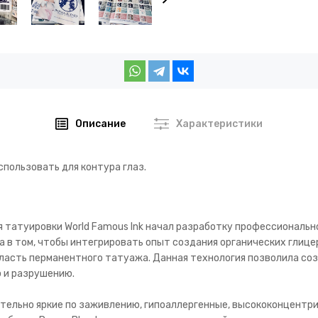
Описание
Характеристики
спользовать для контура глаз.
 татуировки World Famous Ink начал разработку профессиональн
а в том, чтобы интегрировать опыт создания органических глиц
бласть перманентного татуажа. Данная технология позволила со
 и разрушению.
тельно яркие по заживлению, гипоаллергенные, высококонцентр