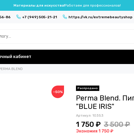
Материалы для искусства!
Работаем для профессионалов!
-56-86
+7 (949) 505-21-21
https://vk.ru/extremebeautyshop
ичный кабинет
PERMA BLEND
−50%
Perma Blend. П
"BLUE IRIS"
Артикул:
10353
1 750 ₽
3 500 ₽
Экономия 1 750 ₽