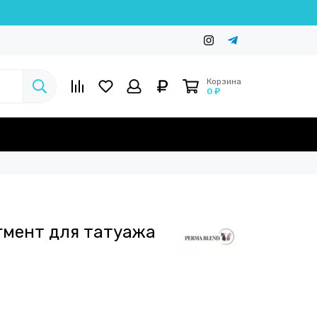
Корзина
0 ₽
игмент для татуажа