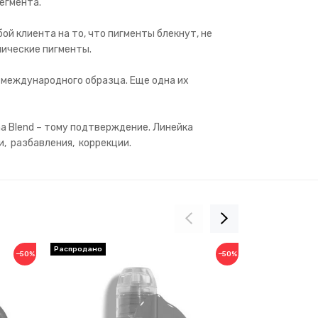
егмента.
й клиента на то, что пигменты блекнут, не
ические пигменты.
 международного образца. Еще одна их
a Blend – тому подтверждение. Линейка
и, разбавления, коррекции.
−50%
−50%