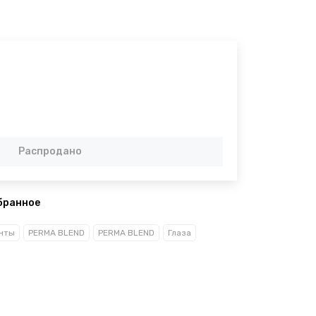
Распродано
бранное
нты
PERMA BLEND
PERMA BLEND
Глаза