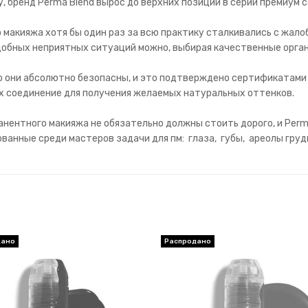
, бренд Perma Blend вырос до верхних позиций в серии премиум с
макияжа хотя бы один раз за всю практику сталкивались с жалобо
обных неприятных ситуаций можно, выбирая качественные орган
то они абсолютно безопасны, и это подтверждено сертификатами
их соединение для получения желаемых натуральных оттенков.
нентного макияжа не обязательно должны стоить дорого, и Perm
анные среди мастеров задачи для пм: глаза, губы, ареолы груд