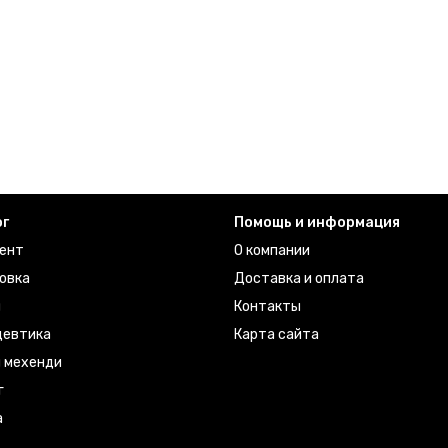
ог
Помощь и информация
ент
О компании
овка
Доставка и оплата
ы
Контакты
евтика
Карта сайта
я мехенди
г
а