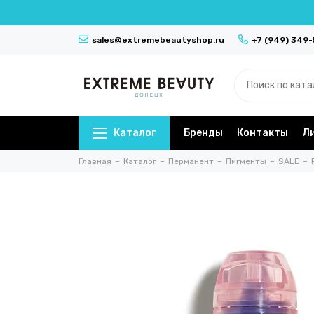
sales@extremebeautyshop.ru
+7 (949) 349
Каталог
Бренды
Контакты
Л
Главная
Каталог
Перманент
Пигменты
SALE