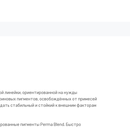
ой линейки, ориентированной на нужды
ериновых пигментов, освобождённых от примесей
здать стабильный и стойкий к внешним факторам
ированные пигменты Perma Blend. Быстро