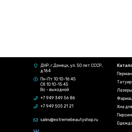
ДНР, г.Донецк, ул. 50 лет СССР,
Катал
д.164
Перман
Пн-Пт 10:10-16:45
Татуир
Сб 10:10-15:45
Вс - выходной
Лазер
+7 949 349 56 86
Фармац
+7 949 505 21 21
Хна дл
Пирсин
sales@extremebeautyshop.ru
Одежд