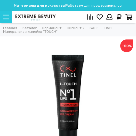
Материалы для искусства!
Работаем для профессионалов!
Главная
Каталог
Перманент
Пигменты
SALE
TINEL
Минеральная линейка "TOUCH"
−50%