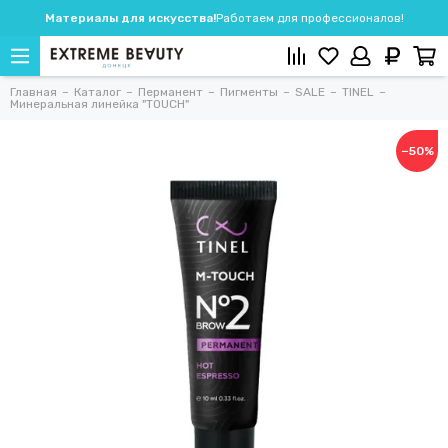
Материалы для искусства!
Работаем для профессионалов!
Главная
Каталог
Перманент
Пигменты
SALE
TINEL
Минеральная линейка "TOUCH"
−50%